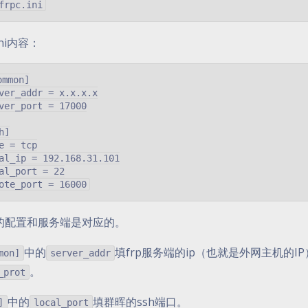
.ini内容：
ommon]

ver_addr = x.x.x.x

ver_port = 17000

h]

e = tcp

al_ip = 192.168.31.101

al_port = 22

的配置和服务端是对应的。
中的
填frp服务端的ip（也就是外网主机的I
mon]
server_addr
。
_prot
中的
填群晖的ssh端口。
]
local_port