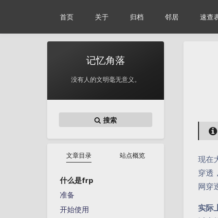
首页
关于
归档
邻居
速查
记忆角落
没有人的文明毫无意义。
搜索
文章目录
站点概览
现在
穿透
什么是frp
网穿
准备
实际上
开始使用