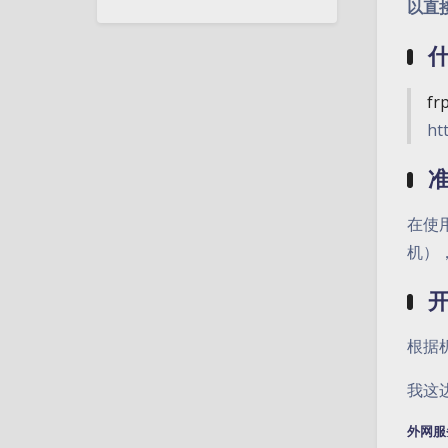
以直
什
fr
h
在使
机）
根据
我这边使
外网服