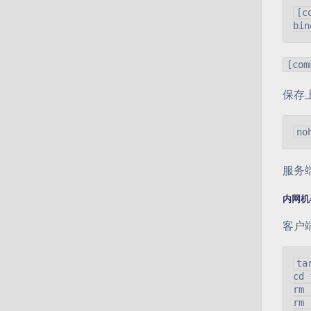
[c
[com
保存
服务
内网机
客户
ta
cd 
rm 
rm 