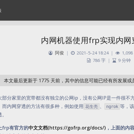
表
内网机器使用frp实现内网穿透
阿俊
|
2021-5-24 18:24
|
1,098
786 字
|
9 分钟
本文最后更新于 1775 天前，其中的信息可能已经有所发展
大部分家里的宽带都没有独立的公网ip，没有公网IP是一件很
，而内网穿透的方法有很多种，例如使用
、
等，该
花生壳
ngrok
透。
frp有官方的
中文文档(https://gofrp.org/docs/)
，上面的内