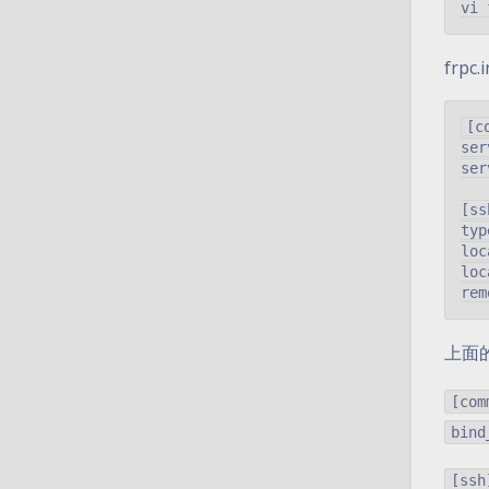
frpc
[c
ser
ser
[ss
typ
loc
loc
上面
[com
bind
[ssh