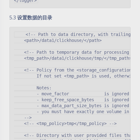
5.3
设置数据的目录
    <!-- Path to data directory, with trailing sla
    <path>/data1/clickhouse/</path>

    <!-- Path to temporary data for processing hard
    <tmp_path>/data1/clickhouse/tmp/</tmp_path>

    <!-- Policy from the <storage_configuration> fo
         If not set <tmp_path> is used, otherwise <
         Notes:

         - move_factor              is ignored

         - keep_free_space_bytes    is ignored

         - max_data_part_size_bytes is ignored

         - you must have exactly one volume in that
    -->

    <!-- <tmp_policy>tmp</tmp_policy> -->

    <!-- Directory with user provided files that a