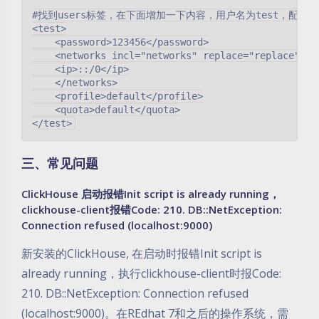
#找到users标签，在下面增加一下内容，用户名为test，配置密码为
<test>

    <password>123456</password>

    <networks incl="networks" replace="replace">

    <ip>::/0</ip>

    </networks>

    <profile>default</profile>

    <quota>default</quota>

三、常见问题
ClickHouse 启动报错Init script is already running，
clickhouse-client报错Code: 210. DB::NetException:
Connection refused (localhost:9000)
新安装的ClickHouse, 在启动时报错Init script is
already running，执行clickhouse-client时报Code:
210. DB::NetException: Connection refused
(localhost:9000)。在REdhat 7和之后的操作系统，需