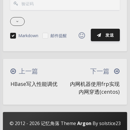
发送
Markdown
邮件提醒
|´・ω・)ノ
ヾ(≧∇≦*)ゝ
(☆ω☆)
（╯‵□′）╯︵┴─┴
￣﹃￣
(/ω＼)
上一篇
下一篇
∠( ᐛ 」∠)＿
(๑•̀ㅁ•́ฅ)
→_→
夜间模式
HBase写入性能调优
内网机器使用frp实现
୧(๑•̀⌄•́๑)૭
٩(ˊᗜˋ*)و
(ノ°ο°)ノ
内网穿透(centos)
Sans Serif
Serif
(´இ皿இ｀)
⌇●﹏●⌇
(ฅ´ω`ฅ)
(╯°A°)╯︵○○○
φ(￣∇￣o)
浅阴影
深阴影
ヾ(´･ ･｀｡)ノ"
( ง ᵒ̌皿ᵒ̌)ง⁼³₌₃
(ó﹏ò｡)
关闭
日落
暗化
灰度
© 2012 - 2026
记忆角落
Theme
Argon
By solstice23
Σ(っ °Д °;)っ
( ,,´･ω･)ﾉ"(´っω･｀｡)