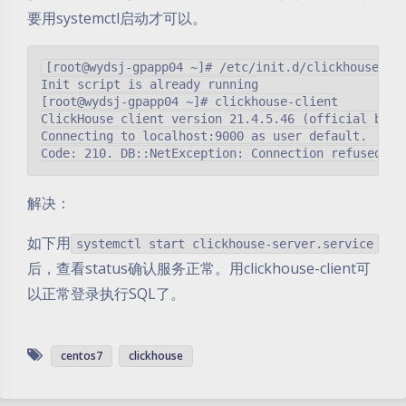
要用systemctl启动才可以。
[root@wydsj-gpapp04 ~]# /etc/init.d/clickhouse-ser
Init script is already running

[root@wydsj-gpapp04 ~]# clickhouse-client

ClickHouse client version 21.4.5.46 (official build
Connecting to localhost:9000 as user default.

解决：
如下用
systemctl start clickhouse-server.service
后，查看status确认服务正常。用clickhouse-client可
以正常登录执行SQL了。
centos7
clickhouse