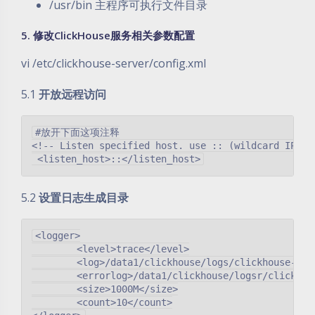
/usr/bin 主程序可执行文件目录
5.
修改ClickHouse服务相关参数配置
vi /etc/clickhouse-server/config.xml
5.1
开放远程访问
#放开下面这项注释

<!-- Listen specified host. use :: (wildcard IPv6 
5.2
设置日志生成目录
<logger>

        <level>trace</level>

        <log>/data1/clickhouse/logs/clickhouse-serv
        <errorlog>/data1/clickhouse/logsr/clickhous
        <size>1000M</size>

        <count>10</count>
