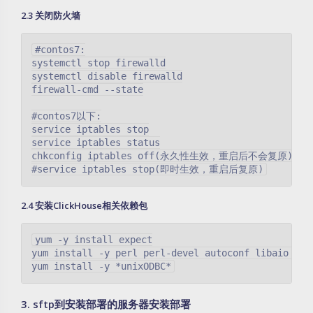
2.3 关闭防火墙
#contos7:

systemctl stop firewalld

systemctl disable firewalld

firewall-cmd --state

#contos7以下:

service iptables stop

service iptables status

chkconfig iptables off(永久性生效，重启后不会复原)

2.4 安装ClickHouse相关依赖包
yum -y install expect

yum install -y perl perl-devel autoconf libaio libt
3. sftp到安装部署的服务器安装部署