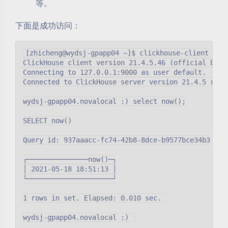
等。
下面是成功访问：
[zhicheng@wydsj-gpapp04 ~]$ clickhouse-client --ho
ClickHouse client version 21.4.5.46 (official build
Connecting to 127.0.0.1:9000 as user default.

Connected to ClickHouse server version 21.4.5 revis
wydsj-gpapp04.novalocal :) select now();

SELECT now()

Query id: 937aaacc-fc74-42b8-8dce-b9577bce34b3

┌───────────────now()─┐

│ 2021-05-18 18:51:13 │

└─────────────────────┘

1 rows in set. Elapsed: 0.010 sec. 
