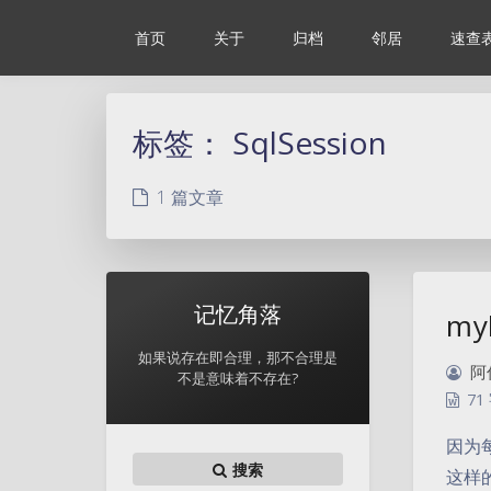
首页
关于
归档
邻居
速查
标签：
SqlSession
1 篇文章
记忆角落
my
如果说存在即合理，那不合理是
阿
不是意味着不存在?
71
因为每
搜索
这样的