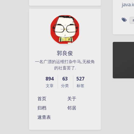
java.
郭良俊
一名广漂的运维打杂牛马,无棱角
的社畜罢了.
894
63
527
文章
分类
标签
首页
关于
归档
邻居
速查表