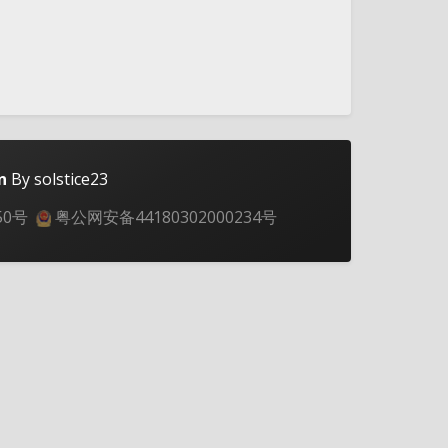
n
By solstice23
50号
粤公网安备44180302000234号
夜间模式
Sans Serif
Serif
浅阴影
深阴影
关闭
日落
暗化
灰度