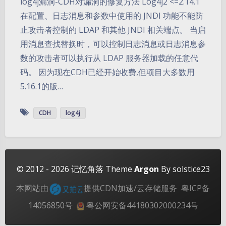
log4j漏洞-CDH对漏洞的修复方法 Log4j2 <=2.14.1
在配置、日志消息和参数中使用的 JNDI 功能不能防
止攻击者控制的 LDAP 和其他 JNDI 相关端点。 当启
用消息查找替换时，可以控制日志消息或日志消息参
数的攻击者可以执行从 LDAP 服务器加载的任意代
码。 因为现在CDH已经开始收费,但项目大多数用
5.16.1的版…
夜间模式
CDH
log4j
Sans Serif
Serif
浅阴影
深阴影
关闭
日落
暗化
灰度
© 2012 - 2026
记忆角落
Theme
Argon
By solstice23
本网站由
提供CDN加速/云存储服务
粤ICP备
14056850号
粤公网安备44180302000234号