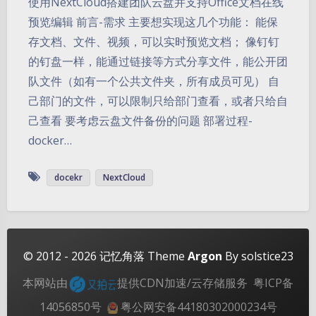
使用NextCloud搭建团队云盘并支持Office文档在线
预览编辑 前言-需求 主要想实现这几个功能： 能保
存文档、文件、视频，可以实时预览文档； 像钉钉
的钉盘一样，能通过链接等方式分享文件，能公开团
队文件（如有一个公共文件夹，所有成员可见） 自
己部门的文件，可以限制只给部门查看，或者只给自
己查看 要考虑云盘文件备份的问题 部署过程-
docker…
夜间模式
docekr
NextCloud
Sans Serif
Serif
浅阴影
深阴影
关闭
日落
暗化
灰度
© 2012 - 2026
记忆角落
Theme
Argon
By solstice23
本网站由
提供CDN加速/云存储服务
粤ICP备
14056850号
粤公网安备44180302000234号