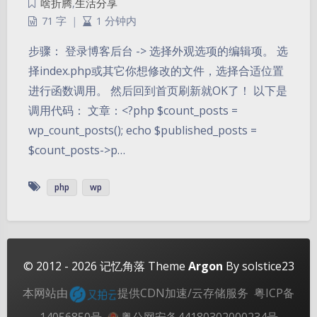
啥折腾
,
生活分享
71 字
|
1 分钟内
步骤： 登录博客后台 -> 选择外观选项的编辑项。 选
择index.php或其它你想修改的文件，选择合适位置
进行函数调用。 然后回到首页刷新就OK了！ 以下是
调用代码： 文章：<?php $count_posts =
wp_count_posts(); echo $published_posts =
$count_posts->p…
夜间模式
php
wp
Sans Serif
Serif
浅阴影
深阴影
关闭
日落
暗化
灰度
© 2012 - 2026
记忆角落
Theme
Argon
By solstice23
本网站由
提供CDN加速/云存储服务
粤ICP备
14056850号
粤公网安备44180302000234号