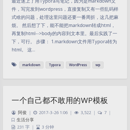
最近迷上了用Typora写笔记，因为是markdown文
件，写完发到wordpress，直接复制又有一些乱码样
式啥的问题，处理这里问题还要一番周折，这几把麻
烦。 然后想了下，能不能把markdown转成html，
再复制html-->body的内容到文本里。最后实践了一
下，可行。 步骤： 1.markdown文件用Typora转为
html。 这…
markdown
Typora
WordPress
wp
一个自己都不敢用的WP模板
阿俊
|
2017-3-26 1:06
|
3,522
|
7
|
生活分享
231 字
|
3 分钟