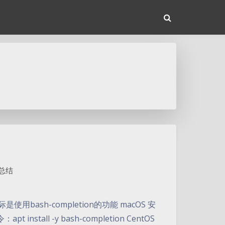
ux总结
使用bash-completion的功能 macOS 安
t install -y bash-completion CentOS