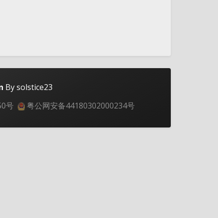
n
By solstice23
50号
粤公网安备44180302000234号
夜间模式
Sans Serif
Serif
浅阴影
深阴影
关闭
日落
暗化
灰度