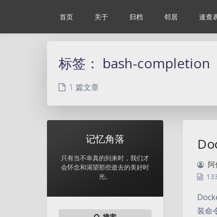
首页
关于
归档
邻居
速查
标签：
bash-completion
1 篇文章
记忆角落
Do
只有当不幸真的到来时，我们才
阿
会怀念和渴望那些逝去的美好时
光。
13
Doc
装命令：
搜索