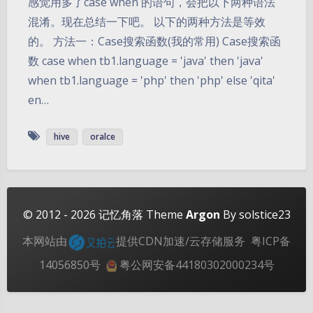
感觉用多了case when 的语句，会把以下两种语法
混淆。现在总结一下吧。 以下的两种方法是等效
的。 方法一：Case搜索函数(我的常用) Case搜索函
数 case when tb1.language = 'java' then 'java'
when tb1.language = 'php' then 'php' else 'qita'
en…
夜间模式
hive
oralce
Sans Serif
Serif
浅阴影
深阴影
© 2012 - 2026
记忆角落
Theme
Argon
By solstice23
关闭
日落
暗化
灰度
本网站由
提供CDN加速/云存储服务
粤ICP备
14056850号
粤公网安备44180302000234号