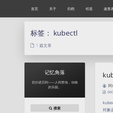
首页
关于
归档
邻居
速查
标签：
kubectl
1 篇文章
记忆角落
ku
切尔诺贝利——人间禁地，动物
阿
的乐园。
66
kub
搜索
对象进