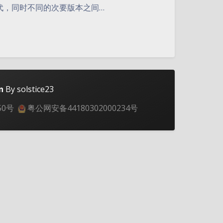
代，同时不同的次要版本之间…
n
By solstice23
50号
粤公网安备44180302000234号
夜间模式
Sans Serif
Serif
浅阴影
深阴影
关闭
日落
暗化
灰度