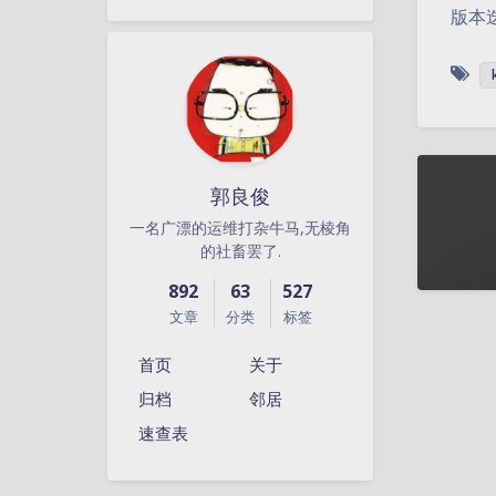
版本
郭良俊
一名广漂的运维打杂牛马,无棱角
的社畜罢了.
892
63
527
文章
分类
标签
首页
关于
归档
邻居
速查表