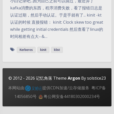
小白记录吧...因为自己之前可以搞过，最近弄了
kafka消费的东西，程序消费失败，看了报错日志是
认证过期，然后手动认证。于是乎就有了... kinit -kt
认证的时候 直接报错： kinit: Clock skew too great
while getting initial credentials 然后查看了linux的
时间相差有点大--&…
夜间模式
Kerberos
kinit
klist
Sans Serif
Serif
浅阴影
深阴影
© 2012 - 2026
记忆角落
Theme
Argon
By solstice23
关闭
日落
暗化
灰度
本网站由
提供CDN加速/云存储服务
粤ICP备
14056850号
粤公网安备44180302000234号