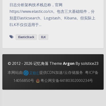
日志分析架构技术栈总称，官网
https://www.elastic.co/cn。包含三大基础组件，分
别是Elasticsearch、Logstash、Kibana。但实际上
ELK不仅仅适用于…
夜间模式
ElasticStack
ELK
Sans Serif
Serif
浅阴影
深阴影
© 2012 - 2026
记忆角落
Theme
Argon
By solstice23
本网站由
提供CDN加速/云存储服务
粤ICP备
关闭
日落
暗化
灰度
14056850号
粤公网安备44180302000234号