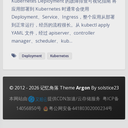
Kubernetes Deployment 的故障排查可视化指南 将
应用部署到 Kubernetes 时通常会使用
Deployment、Service、Ingress，整个应用从部署
到正常运行，经历的流程很长。从 kubectl apply
YAML 文件，经过 apiserver、controller
manager、scheduler、kub…
夜间模式
Deployment
Kubernetes
Sans Serif
Serif
浅阴影
深阴影
© 2012 - 2026
记忆角落
Theme
Argon
By solstice23
关闭
日落
暗化
灰度
本网站由
提供CDN加速/云存储服务
粤ICP备
14056850号
粤公网安备44180302000234号