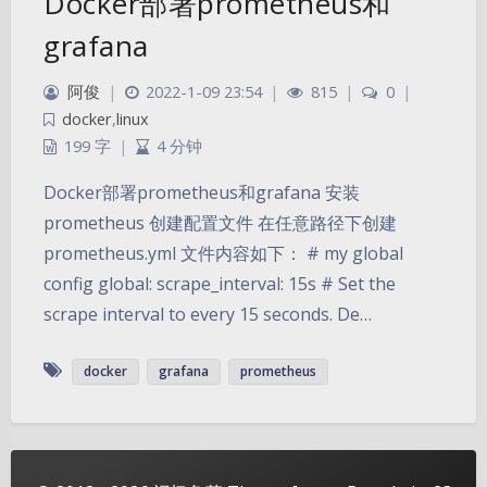
Docker部署prometheus和
grafana
阿俊
|
2022-1-09 23:54
|
815
|
0
|
docker
,
linux
199 字
|
4 分钟
Docker部署prometheus和grafana 安装
prometheus 创建配置文件 在任意路径下创建
prometheus.yml 文件内容如下： # my global
config global: scrape_interval: 15s # Set the
scrape interval to every 15 seconds. De…
夜间模式
docker
grafana
prometheus
Sans Serif
Serif
浅阴影
深阴影