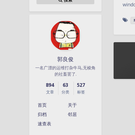
wind
郭良俊
一名广漂的运维打杂牛马,无棱角
的社畜罢了.
894
63
527
文章
分类
标签
首页
关于
归档
邻居
速查表