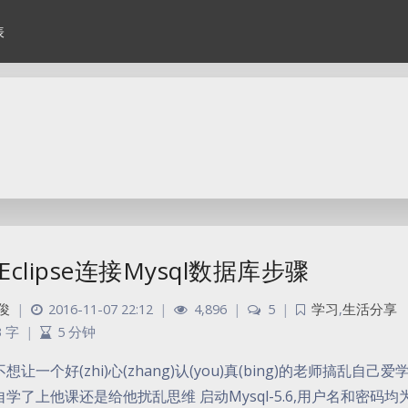
表
Eclipse连接Mysql数据库步骤
俊
|
2016-11-07 22:12
|
4,896
|
5
|
学习
,
生活分享
3 字
|
5 分钟
想让一个好(zhi)心(zhang)认(you)真(bing)的老师搞
学了上他课还是给他扰乱思维 启动Mysql-5.6,用户名和密码均为r