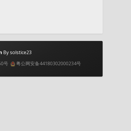
n
By solstice23
50号
粤公网安备44180302000234号
夜间模式
Sans Serif
Serif
浅阴影
深阴影
关闭
日落
暗化
灰度