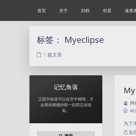
首页
关于
归档
邻居
速查
标签：
Myeclipse
1 篇文章
记忆角落
My
正因为知道可以在空中翱翔，才
阿
会畏惧展翅的那一刻而忘却疾
风。
48
为了不
己去自
搜索