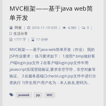
MVC框架——基于java web简
单开发
阿俊
|
2016-11-19 0:05
|
4,580
|
9
|
生活分享
1777 字
|
17 分钟
MVC框架——基于java web简单开发（作业） 我的
JSP作业要求： 练习要求如下： 1.按照*.bmp做好客
户端login.jsp文件 2.在客户端login.jsp文件中用
javascript实现登陆验证,要求非空字符，非空对象等
验证。 3.在服务器端口checkLogin.jsp文件中进行分
类执行 1)学生用户:用户名为：本人姓名,密码为…
夜间模式
javaweb
jsp
MVC
Sans Serif
Serif