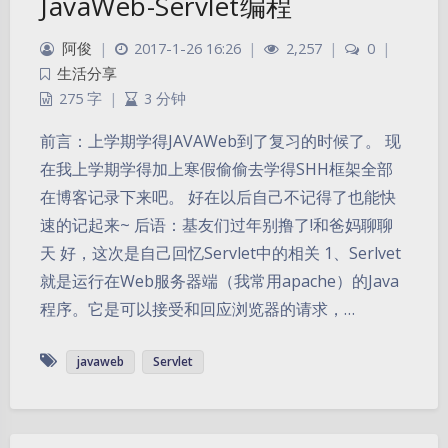
JavaWeb-Servlet编程
阿俊
|
2017-1-26 16:26
|
2,257
|
0
|
生活分享
275 字
|
3 分钟
前言：上学期学得JAVAWeb到了复习的时候了。 现
在我上学期学得加上寒假偷偷去学得SHH框架全部
在博客记录下来吧。 好在以后自己不记得了也能快
速的记起来~ 后语：基友们过年别撸了!和爸妈聊聊
天 好，这次是自己回忆Servlet中的相关 1、Serlvet
就是运行在Web服务器端（我常用apache）的Java
程序。它是可以接受和回应浏览器的请求，…
javaweb
Servlet