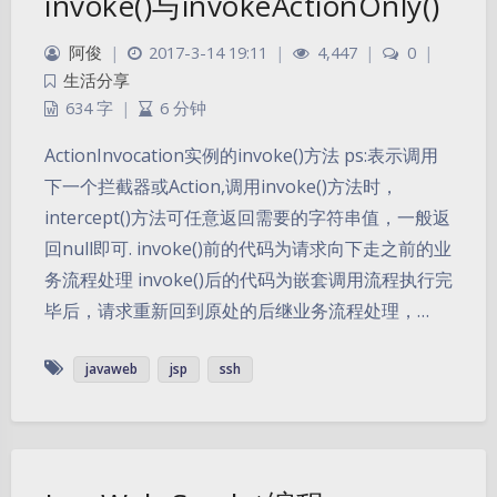
invoke()与invokeActionOnly()
阿俊
|
2017-3-14 19:11
|
4,447
|
0
|
生活分享
634 字
|
6 分钟
ActionInvocation实例的invoke()方法 ps:表示调用
下一个拦截器或Action,调用invoke()方法时，
intercept()方法可任意返回需要的字符串值，一般返
回null即可. invoke()前的代码为请求向下走之前的业
务流程处理 invoke()后的代码为嵌套调用流程执行完
毕后，请求重新回到原处的后继业务流程处理，…
javaweb
jsp
ssh