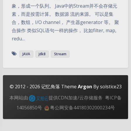
象，形成一个队列。 Java中的Stream并不会存储元
素，而是按需计算。 数据源 流的来源。 可以是集
合，数组，I/O channel， 产生器generator 等。 聚
合操作 类似SQL语句一样的操作， 比如filter, map,
redu…
夜间模式
JAVA
jdk8
Stream
Sans Serif
Serif
浅阴影
深阴影
© 2012 - 2026
记忆角落
Theme
Argon
By solstice23
关闭
日落
暗化
灰度
本网站由
提供CDN加速/云存储服务
粤ICP备
14056850号
粤公网安备44180302000234号