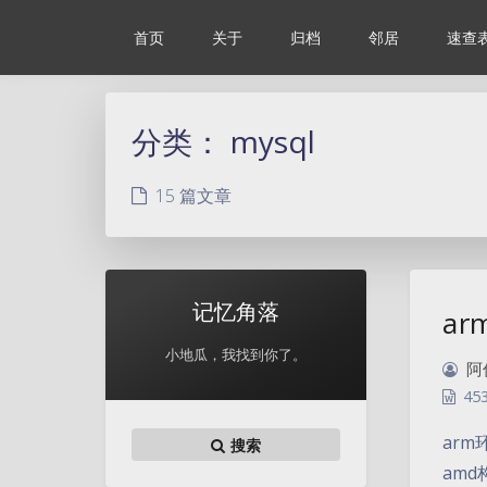
首页
关于
归档
邻居
速查
分类：
mysql
15 篇文章
记忆角落
ar
小地瓜，我找到你了。
阿
45
arm
搜索
amd