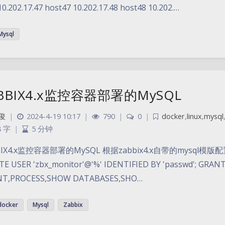
.202.17.47 host47 10.202.17.48 host48 10.202.…
Mysql
BBIX4.x监控容器部署的MySQL
俊
|
2024-4-19 10:17
|
790
|
0
|
docker
,
linux
,
mysql
8 字
|
5 分钟
BIX4.x监控容器部署的MySQL 根据zabbix4.x自带的mysq
TE USER 'zbx_monitor'@'%' IDENTIFIED BY 'passwd'; GRA
NT,PROCESS,SHOW DATABASES,SHO…
docker
Mysql
Zabbix