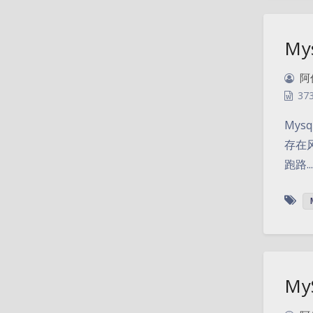
My
阿
37
Mys
存在
跑路.
M