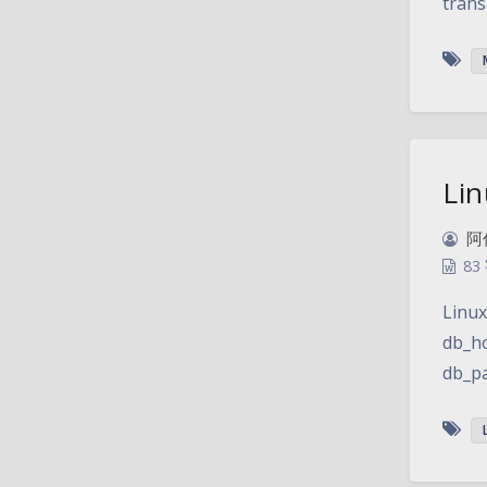
trans
Li
阿
83
Lin
db_h
db_p