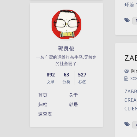
环境 10
郭良俊
ZA
一名广漂的运维打杂牛马,无棱角
的社畜罢了.
阿
892
63
527
30
文章
分类
标签
ZAB
首页
关于
CREA
归档
邻居
CLIE
速查表