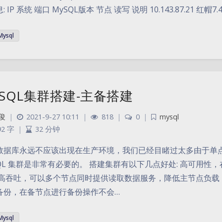
 IP 系统 端口 MySQL版本 节点 读写 说明 10.143.87.21 红帽7.4 3
Mysql
ySQL集群搭建-主备搭建
俊
|
2021-9-27 10:11
|
818
|
0
|
mysql
92 字
|
32 分钟
数据库永远不应该出现在生产环境，我们已经目睹过太多由于单
SQL 集群是非常有必要的。 搭建集群有以下几点好处: 高可用
 高吞吐，可以多个节点同时提供读取数据服务，降低主节点负载
备份，在备节点进行备份操作不会…
Mysql