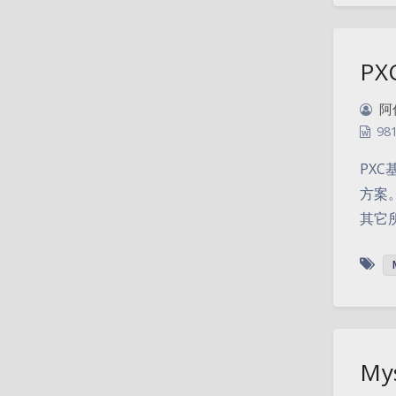
PX
阿
98
PXC
方案
其它所
My