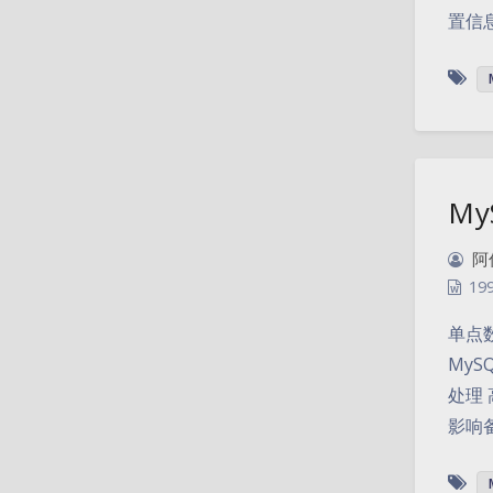
置信息:
M
阿
19
单点
My
处理
影响