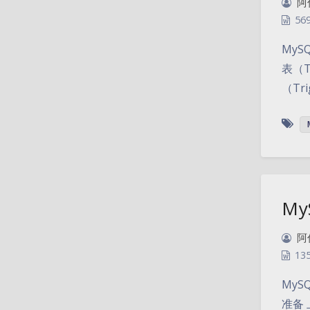
阿
56
My
表（T
（Tr
M
阿
13
My
准备 