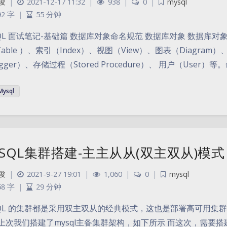
俊
|
2021-12-17 11:32
|
938
|
0
|
mysql
92 字
|
55 分钟
SQL 面试笔记-基础篇 数据库对象命名规范 数据库对象 数据
able ）、索引（Index）、视图（View）、图表（Diagram）
igger）、存储过程（Stored Procedure）、 用户（Use
Mysql
ySQL集群搭建-主主从从(双主双从)模式
俊
|
2021-9-27 19:01
|
1,060
|
0
|
mysql
58 字
|
29 分钟
SQL 的集群都是采用双主双从的经典模式，这也是部署高可用集群
上次我们搭建了mysql主备集群架构，如下所示 而这次，需要搭建的是