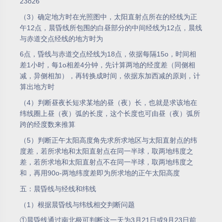
23o26’
（3）确定地方时在光照图中，太阳直射点所在的经线为正
午12点，晨昏线所包围的白昼部分的中间经线为12点，晨线
与赤道交点经线的地方时为
6点，昏线与赤道交点经线为18点，依据每隔15o，时间相
差1小时，每1o相差4分钟，先计算两地的经度差（同侧相
减，异侧相加），再转换成时间，依据东加西减的原则，计
算出地方时
（4）判断昼夜长短求某地的昼（夜）长，也就是求该地在
纬线圈上昼（夜）弧的长度，这个长度也可由昼（夜）弧所
跨的经度数来推算
（5）判断正午太阳高度角先求所求地区与太阳直射点的纬
度差，若所求地和太阳直射点在同一半球，取两地纬度之
差，若所求地和太阳直射点不在同一半球，取两地纬度之
和，再用90o-两地纬度差即为所求地的正午太阳高度
五：晨昏线与经线和纬线
（1）根据晨昏线与纬线相交判断问题
①晨昏线通过南北极可判断这一天为3月21日或9月23日前