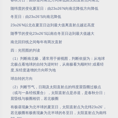
随纬度的变化夏至日：由23o26’N向南北降低方向降低
冬至日：由23o26’S向南北降低
23o26’N以北在夏至日达到最大值离直射点越近高度
随季节的变化23o26’S以南在冬至日达到最大值越大
南北回归线之间每年有两次直射
四：光照图的判读
（1）判断南北极，通常用于俯视图，判断依据为：从地球
北极点看地球的自转为逆时针，从南极看为顺时针;或看经
度,东经度递增的方向即为地
球自转的方向
（2）判断节气，日期及太阳直射点的纬度晨昏圈过极点
（或与一条经线重合），太阳直射点是赤道，是春秋分日；
晨昏线与极圈相切，若北极圈
有极昼现象为北半球的夏至日，太阳直射点为北纬23o26’，
若北极圈有极夜现象为北半球的冬至日，太阳直射点为南纬