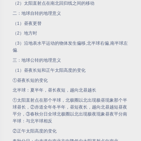
（2）太阳直射点在南北回归线之间的移动
二：地球自转的地理意义
（1）昼夜更替
（2）地方时
（3）沿地表水平运动的物体发生偏移,北半球右偏,南半球左
偏.
三：地球公转的地理意义
（1）昼夜长短和正午太阳高度的变化
①昼夜长短的变化
北半球：夏半年，昼长夜短，越向北昼越长
①太阳直射点在那个半球，北极圈以北出现极昼现象那个半
球昼长，②赤道全年冬半年，昼短夜长，越向北昼越短昼夜
平分，③春秋分日全球北极圈以北出现极夜现象昼夜平分南
半球：与北半球相反
②正午太阳高度的变化
春秋分日：由赤道向南北方向降低由太阳直射点向南北