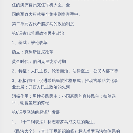
任的满汉官员充任军机大臣。全
国的军政大权就完全集中到皇帝手中。
第二单元古代希腊罗马的政治制度
第5课古代希腊政治民主政治
1、基础：梭伦改革
确立：克利斯提尼改革
黄金时代：伯利克里统治时期
2、特征：人民主权、轮番而治、法律至上、公民内部平等
3、积极作用：促进希腊民族性格形成；推动古希腊文化事
业发展；开西方民主政治的先河
消极作用：男性公民民主；小国寡民的直接民主；抽签选
举，轮番坐庄的弊端
第6课罗马法的起源与发展
1、《十二铜表法》标志着罗马成文法的诞生。
《民法大全》（查士丁尼组织编纂）标志着罗马法律体系的