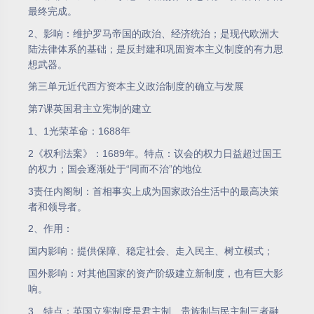
最终完成。
2、影响：维护罗马帝国的政治、经济统治；是现代欧洲大
陆法律体系的基础；是反封建和巩固资本主义制度的有力思
想武器。
第三单元近代西方资本主义政治制度的确立与发展
第7课英国君主立宪制的建立
1、1光荣革命：1688年
2《权利法案》：1689年。特点：议会的权力日益超过国王
的权力；国会逐渐处于“同而不治”的地位
3责任内阁制：首相事实上成为国家政治生活中的最高决策
者和领导者。
2、作用：
国内影响：提供保障、稳定社会、走入民主、树立模式；
国外影响：对其他国家的资产阶级建立新制度，也有巨大影
响。
3、特点：英国立宪制度是君主制、贵族制与民主制三者融