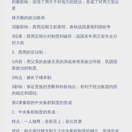
积极影响：加强了周天子对地方的统治；形成了对周王室众
星
捧月般的政治格局
消极影响：西周后期王权衰弱，春秋战国暑期列国纷争
3结果：西周后期分封制受到破坏；战国末年周王室失去分
封大权
3、西周的宗法制：
1内容：用父系的血缘关系的亲疏来维系政治等级，巩固国
家政治的制度。
2特点：嫡长子继承制
3影响：保证贵族的垄断和特权地位，有利于统治集团内部
的稳定和团结。
第2课秦朝的中央集权制度的形成
1、中央集权制度的形成：
特点：一人独尊；皇权至上；皇位世袭
评价：标志着封建专制主义中央集权制度的确立。形成中央