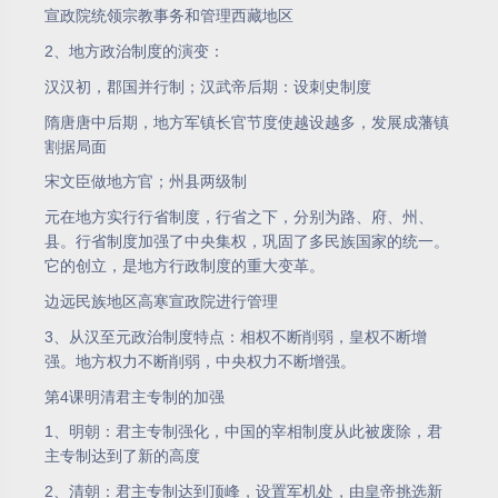
宣政院统领宗教事务和管理西藏地区
2、地方政治制度的演变：
汉汉初，郡国并行制；汉武帝后期：设刺史制度
隋唐唐中后期，地方军镇长官节度使越设越多，发展成藩镇
割据局面
宋文臣做地方官；州县两级制
元在地方实行行省制度，行省之下，分别为路、府、州、
县。行省制度加强了中央集权，巩固了多民族国家的统一。
它的创立，是地方行政制度的重大变革。
边远民族地区高寒宣政院进行管理
3、从汉至元政治制度特点：相权不断削弱，皇权不断增
强。地方权力不断削弱，中央权力不断增强。
第4课明清君主专制的加强
1、明朝：君主专制强化，中国的宰相制度从此被废除，君
主专制达到了新的高度
2、清朝：君主专制达到顶峰，设置军机处，由皇帝挑选新