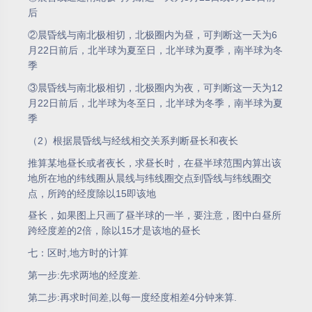
后
②晨昏线与南北极相切，北极圈内为昼，可判断这一天为6
月22日前后，北半球为夏至日，北半球为夏季，南半球为冬
季
③晨昏线与南北极相切，北极圈内为夜，可判断这一天为12
月22日前后，北半球为冬至日，北半球为冬季，南半球为夏
季
（2）根据晨昏线与经线相交关系判断昼长和夜长
推算某地昼长或者夜长，求昼长时，在昼半球范围内算出该
地所在地的纬线圈从晨线与纬线圈交点到昏线与纬线圈交
点，所跨的经度除以15即该地
昼长，如果图上只画了昼半球的一半，要注意，图中白昼所
跨经度差的2倍，除以15才是该地的昼长
七：区时,地方时的计算
第一步:先求两地的经度差.
第二步:再求时间差,以每一度经度相差4分钟来算.