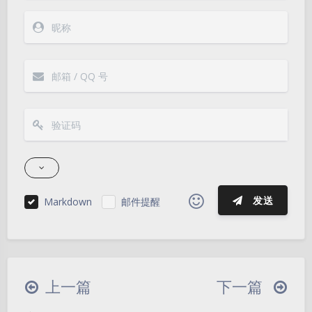
发送
Markdown
邮件提醒
|´・ω・)ノ
ヾ(≧∇≦*)ゝ
(☆ω☆)
（╯‵□′）╯︵┴─┴
￣﹃￣
(/ω＼)
上一篇
下一篇
夜间模式
∠( ᐛ 」∠)＿
(๑•̀ㅁ•́ฅ)
→_→