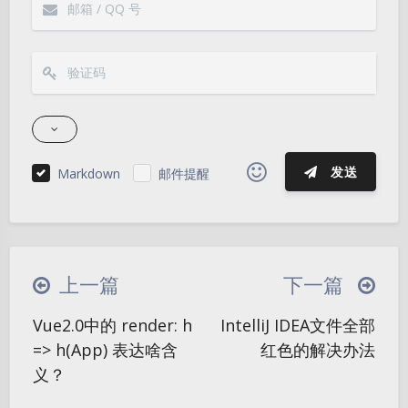
发送
Markdown
邮件提醒
|´・ω・)ノ
ヾ(≧∇≦*)ゝ
(☆ω☆)
（╯‵□′）╯︵┴─┴
￣﹃￣
(/ω＼)
上一篇
下一篇
∠( ᐛ 」∠)＿
(๑•̀ㅁ•́ฅ)
→_→
Vue2.0中的 render: h
IntelliJ IDEA文件全部
୧(๑•̀⌄•́๑)૭
٩(ˊᗜˋ*)و
(ノ°ο°)ノ
夜间模式
=> h(App) 表达啥含
红色的解决办法
(´இ皿இ｀)
⌇●﹏●⌇
(ฅ´ω`ฅ)
义？
Sans Serif
Serif
(╯°A°)╯︵○○○
φ(￣∇￣o)