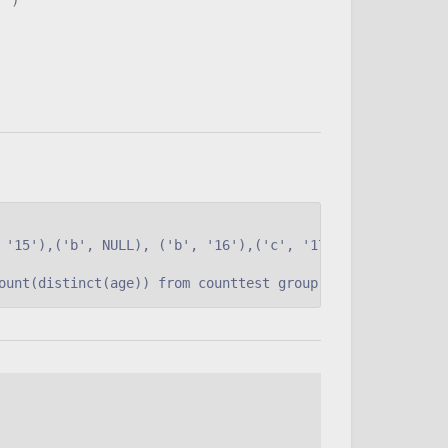
 '15'),('b', NULL), ('b', '16'),('c', '17'),('d', null),(
ount(distinct(age)) from counttest group by name;