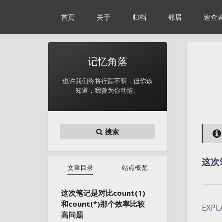
首页
关于
归档
邻居
速查
记忆角落
也许我们终将行踪不明，但你该
知道，我曾为你动情。
搜索
这次笔
文章目录
站点概览
这次笔记是对比count(1)
和count(*)那个效率比较
EXP
高问题