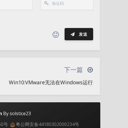
发送
夜间模式
(≧∇≦*)ゝ
(☆ω☆)
─┴
￣﹃￣
(/ω＼)
∠( ᐛ 」∠)＿
Sans Serif
Serif
下一篇
→
୧(๑•̀⌄•́๑)૭
٩(ˊᗜˋ*)و
浅阴影
深阴影
Win10:VMware无法在Windows运行
இ皿இ｀)
⌇●﹏●⌇
(ฅ´ω`ฅ)
关闭
日落
暗化
灰度
○
φ(￣∇￣o)
ヾ(´･ ･｀｡)ノ"
(ó﹏ò｡)
Σ(っ °Д °;)っ
｀｡)
╮(╯▽╰)╭
o(*////▽////*)q
n
By solstice23
ω•) "(ㆆᴗㆆ)
50号
粤公网安备44180302000234号