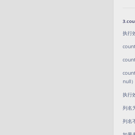
3.co
执行
co
co
co
nu
执行
列名为
列名不
如果表