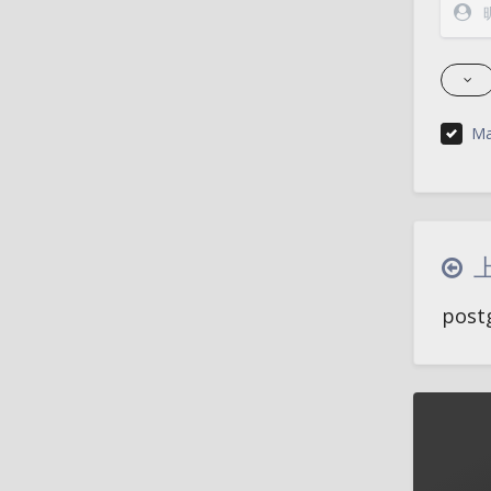
Ma
pos