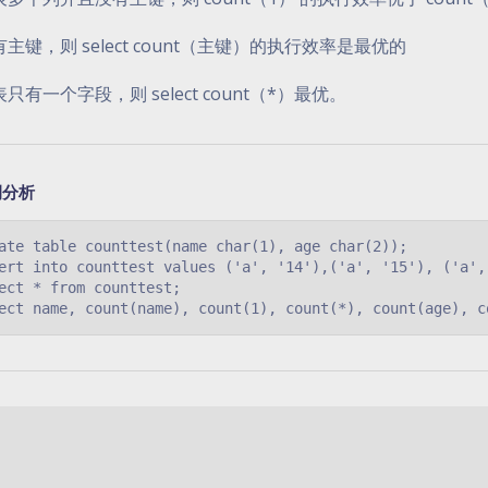
主键，则 select count（主键）的执行效率是最优的
只有一个字段，则 select count（*）最优。
例分析
ate table counttest(name char(1), age char(2));

ert into counttest values ('a', '14'),('a', '15'), ('a',
ect * from counttest;

ect name, count(name), count(1), count(*), count(age), c