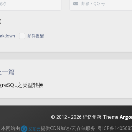
rkdown
邮件提醒
|´・ω・)ノ
ヾ
（╯‵□′）╯︵┴
上一篇
(๑•̀ㅁ•́ฅ)
→_
tgreSQL之类型转换
(ノ°ο°)ノ
(´
(╯°A°)╯︵○○
( ง ᵒ̌皿ᵒ̌)ง⁼³₌₃
( ,,´･ω･)ﾉ"(´っω･
© 2012 - 2026
记忆角落
Theme
Argo
＞﹏＜
( ๑´•
本网站由
提供CDN加速/云存储服务
粤ICP备140568