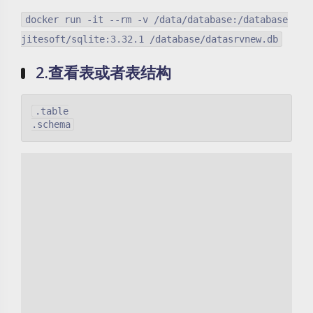
docker run -it --rm -v /data/database:/database
jitesoft/sqlite:3.32.1 /database/datasrvnew.db
2.查看表或者表结构
.table
