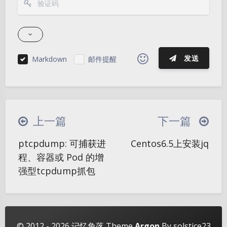
发送
Markdown
邮件提醒
|´・ω・)ノ
ヾ(≧∇≦*)ゝ
(☆ω☆)
（╯‵□′）╯︵┴─┴
￣﹃￣
(/ω＼)
上一篇
下一篇
∠( ᐛ 」∠)＿
(๑•̀ㅁ•́ฅ)
→_→
ptcpdump: 可捕获进
Centos6.5上安装jq
୧(๑•̀⌄•́๑)૭
٩(ˊᗜˋ*)و
(ノ°ο°)ノ
夜间模式
程、容器或 Pod 的增
(´இ皿இ｀)
⌇●﹏●⌇
(ฅ´ω`ฅ)
强型tcpdump抓包
Sans Serif
Serif
(╯°A°)╯︵○○○
φ(￣∇￣o)
浅阴影
深阴影
ヾ(´･ ･｀｡)ノ"
( ง ᵒ̌皿ᵒ̌)ง⁼³₌₃
(ó﹏ò｡)
Σ(っ °Д °;)っ
( ,,´･ω･)ﾉ"(´っω･｀｡)
关闭
日落
暗化
灰度
© 2012 - 2026
记忆角落
Theme
Argon
By solstice23