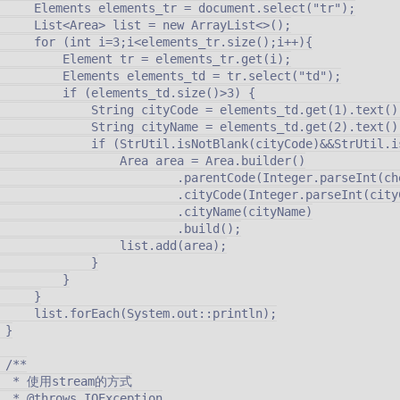
     Elements elements_tr = document.select("tr");

     List<Area> list = new ArrayList<>();

     for (int i=3;i<elements_tr.size();i++){

         Element tr = elements_tr.get(i);

         Elements elements_td = tr.select("td");

         if (elements_td.size()>3) {

             String cityCode = elements_td.get(1).text();
             String cityName = elements_td.get(2).text();
             if (StrUtil.isNotBlank(cityCode)&&StrUtil.i
                 Area area = Area.builder()

                         .parentCode(Integer.parseInt(ch
                         .cityCode(Integer.parseInt(cityC
                         .cityName(cityName)

                         .build();

                 list.add(area);

             }

         }

     }

     list.forEach(System.out::println);

 }

 /**

   * 使用stream的方式

  * @throws IOException
