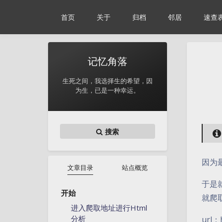
首页
关于
归档
邻居
速查
记忆角落
生死之间，我选择生的希望，因
为生，已是一种幸运。
搜索
因为
文章目录
站点概览
于是
开始
就爬
进入爬取地址进行Html
分析
url：h