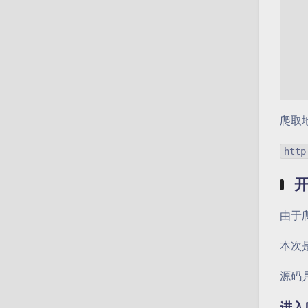
爬取
http
由于
本次
源码
进入