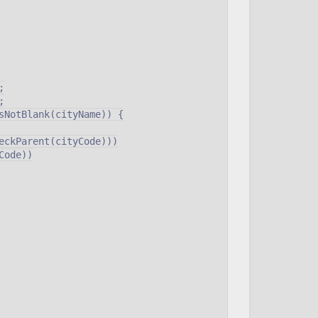




sNotBlank(cityName)) {

eckParent(cityCode)))

ode))
