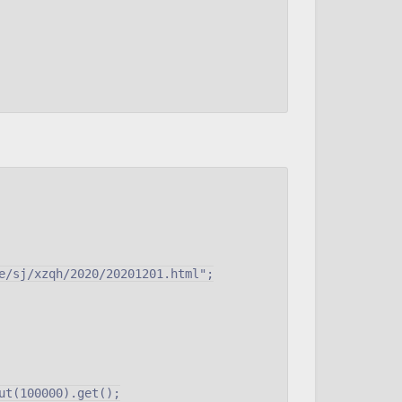
e/sj/xzqh/2020/20201201.html";

t(100000).get();
