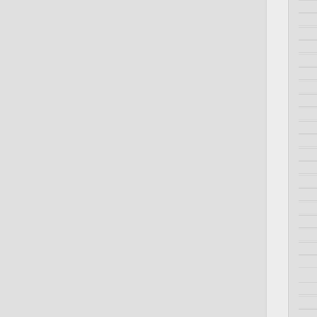
   
   
   
   
   
   
   
   
   
   
   
   
   
   
   
   
   
   
   
   
   
  
   