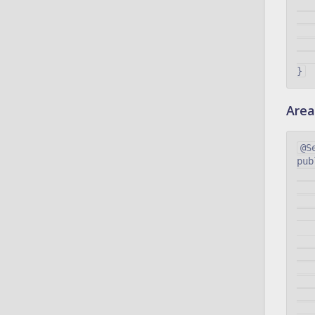
   
   
  
   
   
Are
@S
pub
   
  
   
   
   
  
   
   
   
   