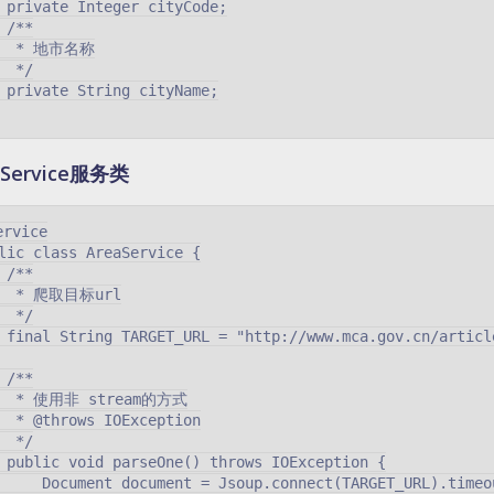
 private Integer cityCode;

 /**

   * 地市名称

  */

 private String cityName;

aService服务类
ervice

lic class AreaService {

 /**

   * 爬取目标url

  */

 final String TARGET_URL = "http://www.mca.gov.cn/articl
 /**

   * 使用非 stream的方式

  * @throws IOException

  */

 public void parseOne() throws IOException {

     Document document = Jsoup.connect(TARGET_URL).timeou