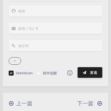
发送
Markdown
邮件提醒
|´・ω・)ノ
ヾ(≧∇≦*)ゝ
(☆ω☆)
（╯‵□′）╯︵┴─┴
￣﹃￣
(/ω＼)
上一篇
下一篇
∠( ᐛ 」∠)＿
(๑•̀ㅁ•́ฅ)
→_→
夜间模式