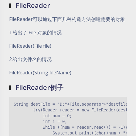
FileReader
FileReader可以通过下面几种构造方法创建需要的对象
1.给出了 File 对象的情况
FileReader(File file)
2.给出文件名的情况
FileReader(String fileName)
FileReader例子
String destFile = "D:"+File.separator+"destfile.txt
        try(Reader reader = new FileReader(destFile
            int num = 0;

            int i = 0;

            while ((num = reader.read())!= -1){

                System.out.print((char)num + "\t");