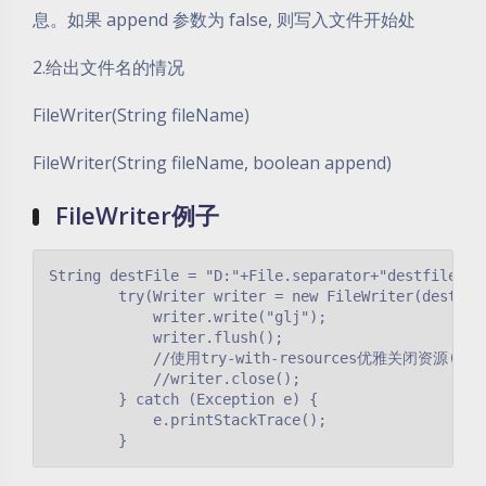
息。如果 append 参数为 false, 则写入文件开始处
2.给出文件名的情况
FileWriter(String fileName)
FileWriter(String fileName, boolean append)
FileWriter例子
String destFile = "D:"+File.separator+"destfile.txt
        try(Writer writer = new FileWriter(destFile
            writer.write("glj");

            writer.flush();

            //使用try-with-resources优雅关闭资源(https
            //writer.close();

        } catch (Exception e) {

            e.printStackTrace();

        }