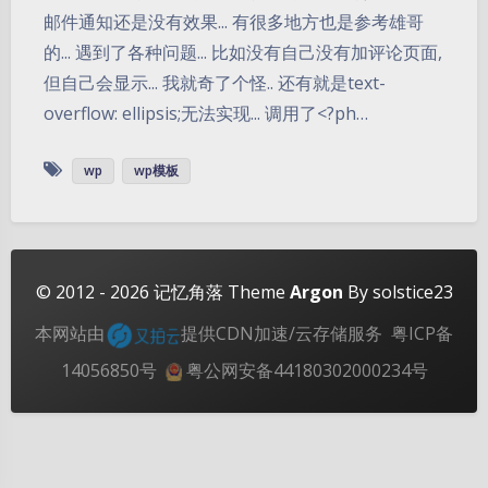
邮件通知还是没有效果... 有很多地方也是参考雄哥
的... 遇到了各种问题... 比如没有自己没有加评论页面,
但自己会显示... 我就奇了个怪.. 还有就是text-
overflow: ellipsis;无法实现... 调用了<?ph…
夜间模式
wp
wp模板
Sans Serif
Serif
浅阴影
深阴影
© 2012 - 2026
记忆角落
Theme
Argon
By solstice23
本网站由
提供CDN加速/云存储服务
粤ICP备
关闭
日落
暗化
灰度
14056850号
粤公网安备44180302000234号