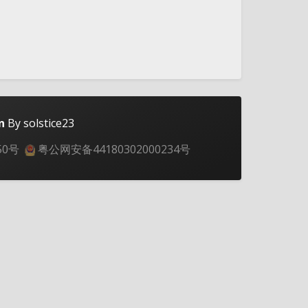
n
By solstice23
50号
粤公网安备44180302000234号
夜间模式
Sans Serif
Serif
浅阴影
深阴影
关闭
日落
暗化
灰度