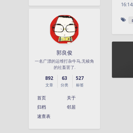
16:14
郭良俊
一名广漂的运维打杂牛马,无棱角
的社畜罢了.
892
63
527
文章
分类
标签
首页
关于
归档
邻居
速查表