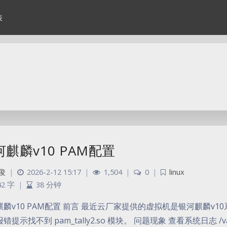
表
河麒麟v10 PAM配置
俊
|
2026-2-12 15:17
|
1,504
|
0
|
linux
42 字
|
38 分钟
麟v10 PAM配置 前言 最近云厂家提供的虚拟机是银河麒麟v10系统，
错提示找不到 pam_tally2.so 模块。 问题现象 查看系统日志 /va