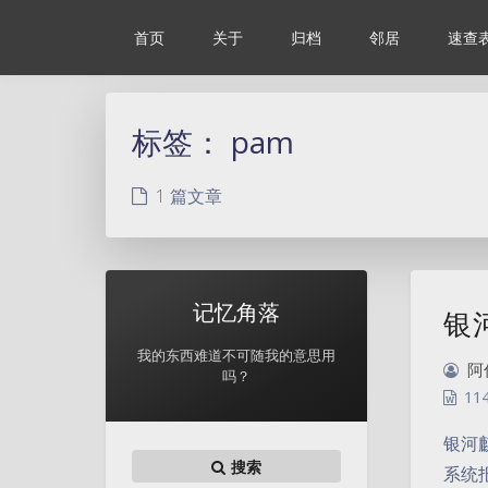
首页
关于
归档
邻居
速查
标签：
pam
1 篇文章
记忆角落
银
我的东西难道不可随我的意思用
阿
吗？
11
银河麒
搜索
系统报