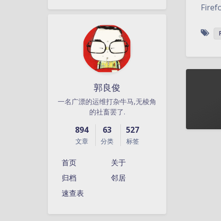
Fir
郭良俊
一名广漂的运维打杂牛马,无棱角
的社畜罢了.
894
63
527
文章
分类
标签
首页
关于
归档
邻居
速查表