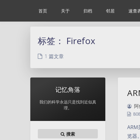
首页
关于
归档
邻居
速查
标签：
Firefox
1 篇文章
记忆角落
AR
我们的科学永远只是找到近似真
阿
理。
80
AR
搜索
览器