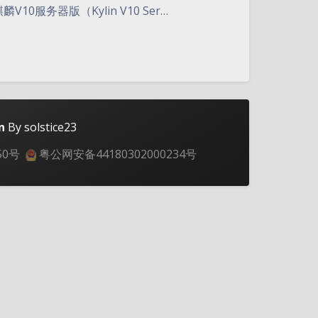
10服务器版（Kylin V10 Ser…
n
By solstice23
50号
粤公网安备44180302000234号
夜间模式
Sans Serif
Serif
浅阴影
深阴影
关闭
日落
暗化
灰度