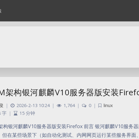
表
M架构银河麒麟V10服务器版安装Firef
俊
|
2026-2-13 10:24
|
1,764
|
0
|
linux
8 字
|
15 分钟
M架构银河麒麟V10服务器版安装Firefox 前言 银河麒麟V1
。但在某些场景下（如自动化测试、内网网页运行某些服务界面、爬