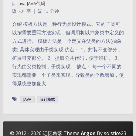
java
,
JAVA代码
701 字
|
13 分钟
介绍 模板方法是一种行为类设计模式。它的子类可
以按需要重写方法实现，但调用将以抽象类中定义的
方式进行。 模板方法是一个定义在父类的方法(抽象
类),具体实现由子类实现 优点： 1、封装不变部分，
扩展可变部分。 2、提取公共代码，便于维护。 3、
行为由父类控制，子类实现。 缺点： 每一个不同的
实现都需要一个子类来实现，导致类的个数增加，使
得系统更加庞大…
夜间模式
JAVA
设计模式
Sans Serif
Serif
浅阴影
深阴影
关闭
日落
暗化
灰度
© 2012 - 2026
记忆角落
Theme
Argon
By solstice23