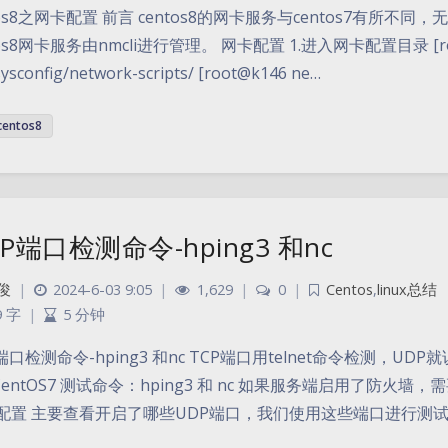
tos8之网卡配置 前言 centos8的网卡服务与centos7有所不同，无
tos8网卡服务由nmcli进行管理。 网卡配置 1.进入网卡配置目录 [root@
sysconfig/network-scripts/ [root@k146 ne…
centos8
P端口检测命令-hping3 和nc
俊
|
2024-6-03 9:05
|
1,629
|
0
|
Centos
,
linux总结
9 字
|
5 分钟
端口检测命令-hping3 和nc TCP端口用telnet命令检测，U
entOS7 测试命令：hping3 和 nc 如果服务端启用了防
配置 主要查看开启了哪些UDP端口，我们使用这些端口进行测试： net