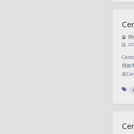
Ce
阿
20
Cen
用效
在Ce
Ce