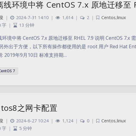
线环境中将 CentOS 7.x 原地迁移至 RH
俊
|
2024-7-31 14:10
|
1,614
|
2
|
Centos
,
linux
0 字
|
13 分钟
环境中将 CentOS 7.x 原地迁移至 RHEL 7.9 说明 CentOS 7.x
，另外出于方便，以下所有操作都使用的是 root 用户 Red Hat Enterpr
: 2019年9月10日 标准支持期…
CentOS 7
ntos8之网卡配置
俊
|
2024-6-27 10:24
|
1,124
|
0
|
Centos
,
linux
0 字
|
5 分钟