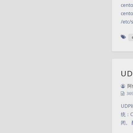
cen
cen
/etc/
UD
阿
36
UDP
统：C
闭。 