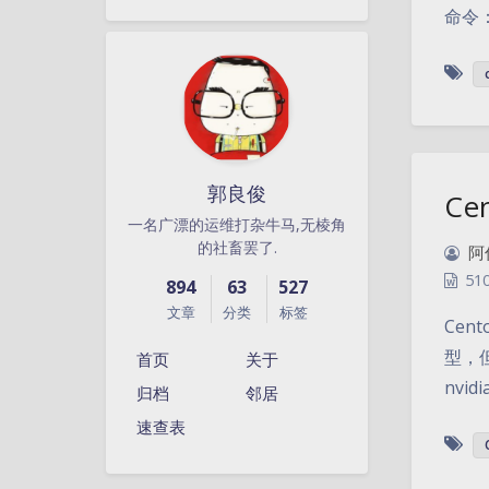
命令：y
郭良俊
Ce
一名广漂的运维打杂牛马,无棱角
的社畜罢了.
阿
51
894
63
527
文章
分类
标签
Cen
型，但
首页
关于
nvidi
归档
邻居
速查表