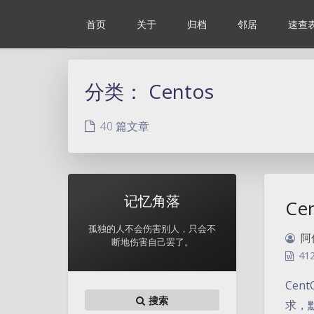
首页
关于
归档
邻居
速查
分类：
Centos
40 篇文章
记忆角落
Ce
孤独的人不会伤害别人，只会不
阿
断地伤害自己罢了。
41
Cen
搜索
求，默