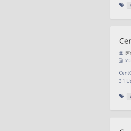
Ce
阿
51
Cent
3.1 U