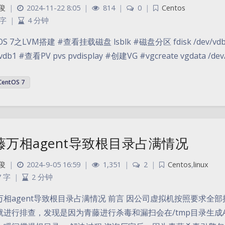
俊
|
2024-11-22 8:05
|
814
|
0
|
Centos
 字
|
4 分钟
OS 7之LVM搭建 #查看挂载磁盘 lsblk #磁盘分区 fdisk /dev/vdb pa
/vdb1 #查看PV pvs pvdisplay #创建VG #vgcreate vgdata /dev/
CentOS 7
藤万相agent导致根目录占满情况
俊
|
2024-9-05 16:59
|
1,351
|
2
|
Centos
,
linux
7 字
|
2 分钟
万相agent导致根目录占满情况 前言 因公司虚拟机按照要求全部
就进行排查，发现是因为青藤进行杀毒和漏扫会在/tmp目录生成A