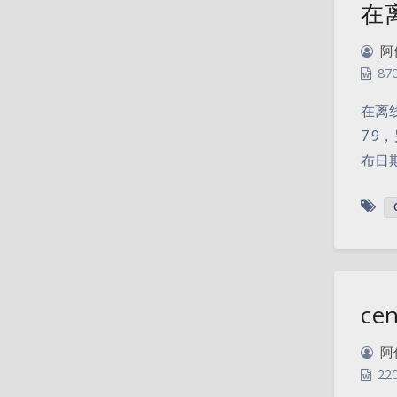
在离
阿
87
在离线
7.9
布日期
ce
阿
22