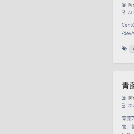
阿
73
Cent
/dev
青
阿
20
青藤
警。