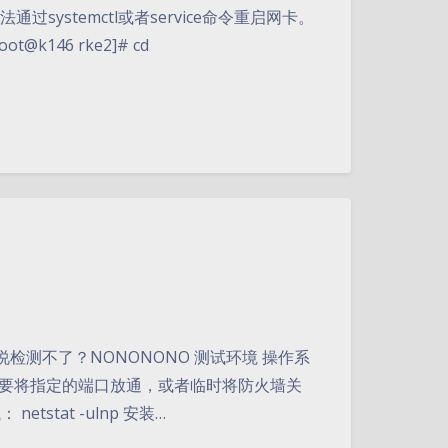
法通过systemctl或者service命令重启网卡。
k146 rke2]# cd
DP就说检测不了？NONONONO 测试环境 操作系
火墙，需要将指定的端口放通，或者临时将防火墙关
stat -ulnp 安装…