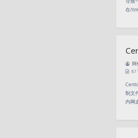
导致
在/t
Ce
阿
87
Cen
制文件进
内网虚拟