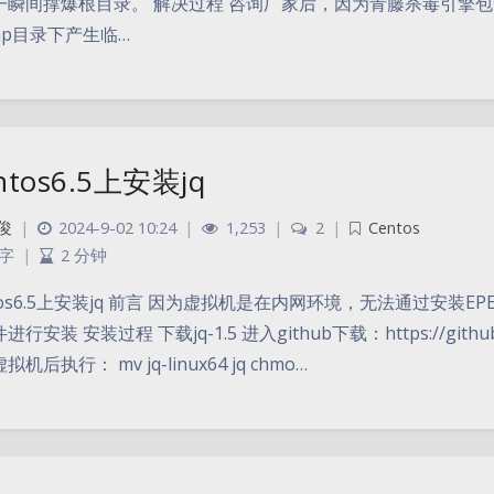
一瞬间撑爆根目录。 解决过程 咨询厂家后，因为青藤杀毒引擎包含了
mp目录下产生临…
ntos6.5上安装jq
俊
|
2024-9-02 10:24
|
1,253
|
2
|
Centos
 字
|
2 分钟
tos6.5上安装jq 前言 因为虚拟机是在内网环境，无法通过安
行安装 安装过程 下载jq-1.5 进入github下载：https://github.com/
机后执行： mv jq-linux64 jq chmo…