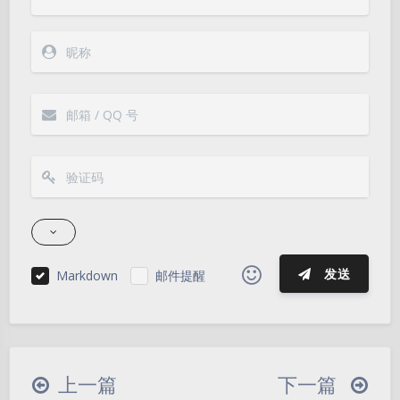
发送
Markdown
邮件提醒
|´・ω・)ノ
ヾ(≧∇≦*)ゝ
(☆ω☆)
（╯‵□′）╯︵┴─┴
￣﹃￣
(/ω＼)
上一篇
下一篇
∠( ᐛ 」∠)＿
(๑•̀ㅁ•́ฅ)
→_→