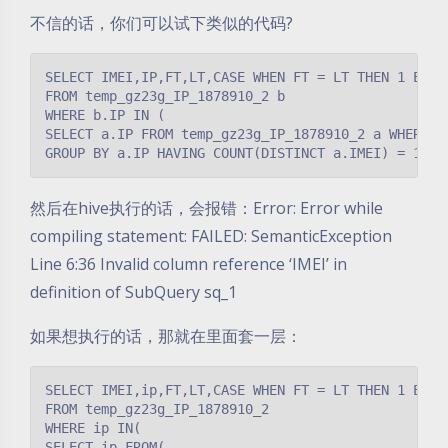
不信的话，你们可以试下类似的代码?
SELECT IMEI,IP,FT,LT,CASE WHEN FT = LT THEN 1 ELSE 
FROM temp_gz23g_IP_1878910_2 b

WHERE b.IP IN ( 

SELECT a.IP FROM temp_gz23g_IP_1878910_2 a WHERE a.
GROUP BY a.IP HAVING COUNT(DISTINCT a.IMEI) = 1)
然后在hive执行的话，会报错：Error: Error while
compiling statement: FAILED: SemanticException
Line 6:36 Invalid column reference ‘IMEI’ in
definition of SubQuery sq_1
如果想执行的话，那就在里面套一层：
SELECT IMEI,ip,FT,LT,CASE WHEN FT = LT THEN 1 ELSE 
FROM temp_gz23g_IP_1878910_2

WHERE ip IN( 

SELECT ip FROM(
