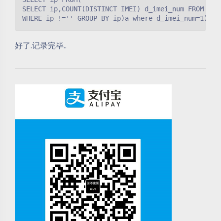
SELECT ip,COUNT(DISTINCT IMEI) d_imei_num FROM temp
WHERE ip !='' GROUP BY ip)a where d_imei_num=1)
好了.记录完毕..