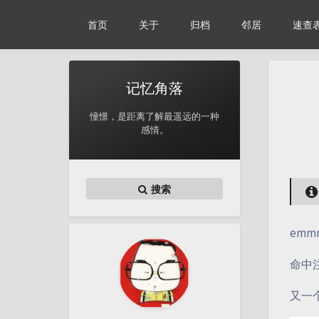
首页
关于
归档
邻居
速查
记忆角落
憧憬，是距离了解最遥远的一种
感情。
搜索
emm
命中
又一