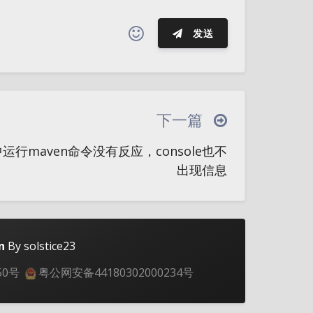
发送
(≧∇≦*)ゝ
(☆ω☆)
夜间模式
─┴
￣﹃￣
(/ω＼)
∠( ᐛ 」∠)＿
下一篇
Sans Serif
Serif
→
୧(๑•̀⌄•́๑)૭
٩(ˊᗜˋ*)و
se中运行maven命令没有反应，console也不
இ皿இ｀)
⌇●﹏●⌇
(ฅ´ω`ฅ)
浅阴影
深阴影
出现信息
○
φ(￣∇￣o)
ヾ(´･ ･｀｡)ノ"
关闭
日落
暗化
灰度
(ó﹏ò｡)
Σ(っ °Д °;)っ
｀｡)
╮(╯▽╰)╭
o(*////▽////*)q
n
By solstice23
ω•) "(ㆆᴗㆆ)
50号
粤公网安备44180302000234号