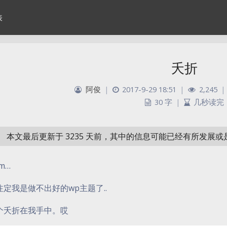
表
夭折
阿俊
|
2017-9-29 18:51
|
2,245
|
30 字
|
几秒读完
本文最后更新于 3235 天前，其中的信息可能已经有所发展
m…
注定我是做不出好的wp主题了..
个夭折在我手中。哎