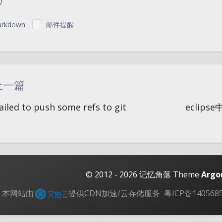
rkdown
邮件提醒
|´・ω・)ノ
ヾ
（╯‵□′）╯︵┴
上一篇
(๑•̀ㅁ•́ฅ)
→_
iled to push some refs to git
eclip
(ノ°ο°)ノ
(´
(╯°A°)╯︵○○
( ง ᵒ̌皿ᵒ̌)ง⁼³₌₃
( ,,´･ω･)ﾉ"(´っω･
© 2012 - 2026
记忆角落
Theme
Argo
＞﹏＜
( ๑´•
本网站由
提供CDN加速/云存储服务
粤ICP备140568