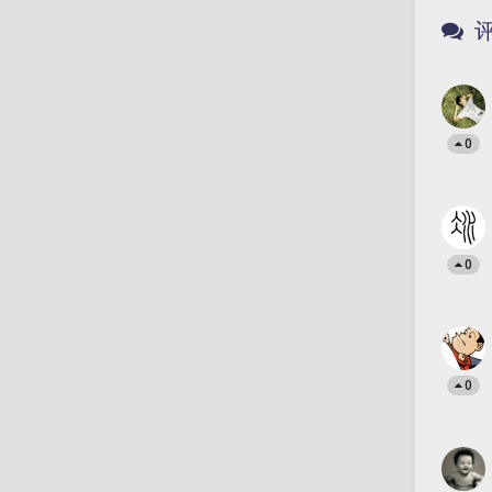
0
0
0