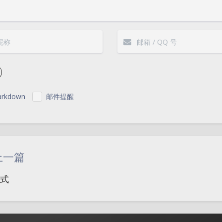
rkdown
邮件提醒
|´・ω・)ノ
ヾ
（╯‵□′）╯︵┴
上一篇
(๑•̀ㅁ•́ฅ)
→_
样式
(ノ°ο°)ノ
(´
(╯°A°)╯︵○○
( ง ᵒ̌皿ᵒ̌)ง⁼³₌₃