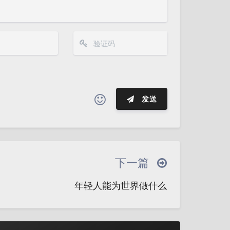
发送
夜间模式
(≧∇≦*)ゝ
(☆ω☆)
─┴
￣﹃￣
(/ω＼)
∠( ᐛ 」∠)＿
Sans Serif
Serif
下一篇
→
୧(๑•̀⌄•́๑)૭
٩(ˊᗜˋ*)و
浅阴影
深阴影
年轻人能为世界做什么
இ皿இ｀)
⌇●﹏●⌇
(ฅ´ω`ฅ)
关闭
日落
暗化
灰度
○
φ(￣∇￣o)
ヾ(´･ ･｀｡)ノ"
(ó﹏ò｡)
Σ(っ °Д °;)っ