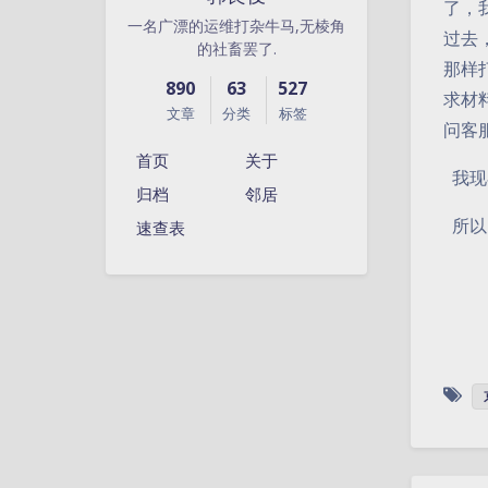
了，
一名广漂的运维打杂牛马,无棱角
过去
的社畜罢了.
那样
890
63
527
求材
文章
分类
标签
问客
首页
关于
我现
归档
邻居
所以
速查表