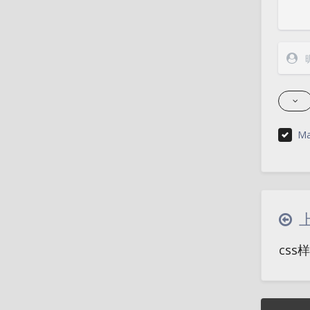
Ma
css