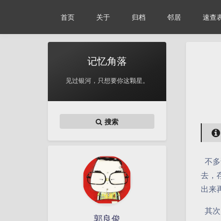
首页
关于
归档
邻居
速查
记忆角落
见过银河，只想要你这颗星。
搜索
不多
去，
出来
其次
郭良俊