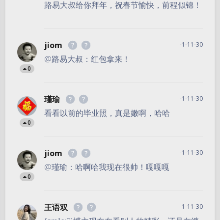
路易大叔给你拜年，祝春节愉快，前程似锦！
jiom
-1-11-30
@路易大叔：红包拿来！
0
瑾瑜
-1-11-30
看看以前的毕业照，真是嫩啊，哈哈
0
jiom
-1-11-30
@瑾瑜：哈啊哈我现在很帅！嘎嘎嘎
0
王语双
-1-11-30