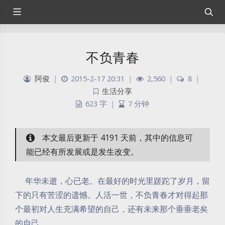
不负青春
阿俊
|
2015-2-17 20:31
|
2,560
|
8
|
生活分享
623 字
|
7 分钟
本文最后更新于 4191 天前，其中的信息可
能已经有所发展或是发生改变。
年华未逝，心已老。在最好的时光里蹉跎了岁月，留
下的只有苦涩的遗憾。人活一世，不负青春才对得起那
个最初对人生充满希望的自己，还有未来那个垂垂老矣
的自己。