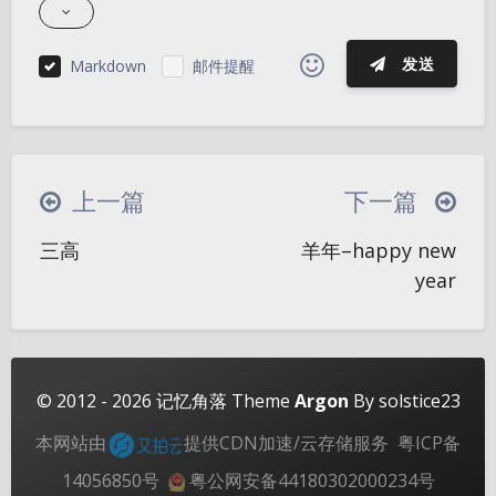
发送
Markdown
邮件提醒
|´・ω・)ノ
ヾ(≧∇≦*)ゝ
(☆ω☆)
（╯‵□′）╯︵┴─┴
￣﹃￣
(/ω＼)
上一篇
下一篇
∠( ᐛ 」∠)＿
(๑•̀ㅁ•́ฅ)
→_→
夜间模式
三高
羊年–happy new
୧(๑•̀⌄•́๑)૭
٩(ˊᗜˋ*)و
(ノ°ο°)ノ
year
Sans Serif
Serif
(´இ皿இ｀)
⌇●﹏●⌇
(ฅ´ω`ฅ)
(╯°A°)╯︵○○○
φ(￣∇￣o)
浅阴影
深阴影
ヾ(´･ ･｀｡)ノ"
( ง ᵒ̌皿ᵒ̌)ง⁼³₌₃
(ó﹏ò｡)
关闭
日落
暗化
灰度
© 2012 - 2026
记忆角落
Theme
Argon
By solstice23
Σ(っ °Д °;)っ
( ,,´･ω･)ﾉ"(´っω･｀｡)
本网站由
提供CDN加速/云存储服务
粤ICP备
╮(╯▽╰)╭
o(*////▽////*)q
＞﹏＜
14056850号
粤公网安备44180302000234号
( ๑´•ω•) "(ㆆᴗㆆ)