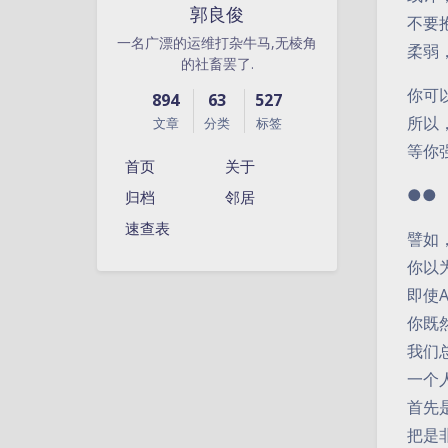
郭良俊
不要
一名广漂的运维打杂牛马,无棱角
柔弱
的社畜罢了.
你可
894
63
527
所以
文章
分类
标签
等你
首页
关于
●●
归档
邻居
速查表
譬如
你以
即使
你既
我们
一个
首先
把是