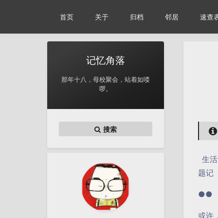
首页
关于
归档
邻居
速查
记忆角落
那年十八，母校聚会，站着如喽
啰。
搜索
生活
题记
●●
或许