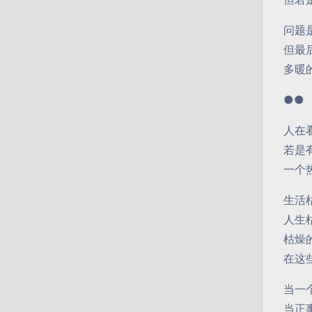
问题
但最
多暖
●●
人在
若是
一个
生活
人生
枯燥
在这
当一
当正