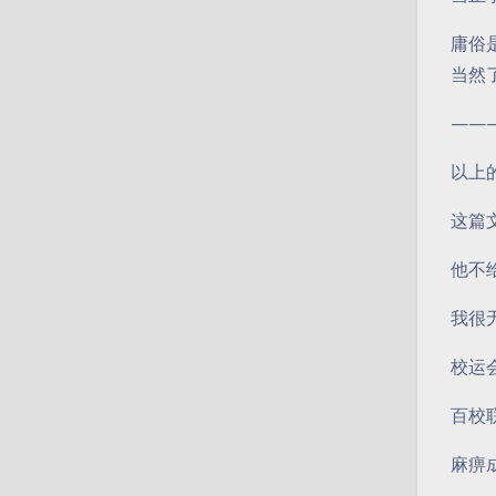
庸俗
当然
——
以上
这篇
他不
我很
校运
百校
麻痹