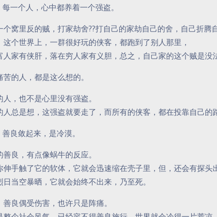
 每一个人，心中都养着一个强盗。
一个窝里反的贼，打家劫舍??打自己的家劫自己的舍，自己折腾
，这个世界上，一群很好玩的侠客，都跑到了别人那里，
富人家有侠肝，落在穷人家有义胆，总之，自己家的这个贼是没
痛苦的人，都是这么想的。
的人，也不是心里没有强盗。
的人总是想，这强盗就要走了，而所有的侠客，都在投靠自己的
 善良敛起来，是冷漠。
的善良，有点像蜗牛的反应。
你伸手触了它的软体，它就会迅速缩在壳子里，但，还会有探头
烈日当空暴晒，它就会始终不出来，乃至死。
，善良偶受伤害，也许只是阵痛。
是整个社会风气，已经容不得善良施行，世界就会冷得一片荒凉