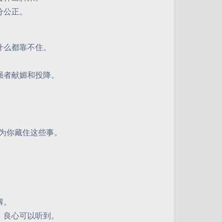
分公正。
什么都靠不住。
强者献媚和投降。
以为你藏住这些事。
解。
，良心可以听到。