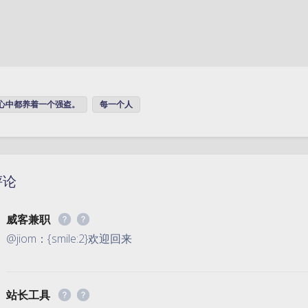
心中都养着一个强盗。
每一个人
评论
威客兼职
@jiom：{smile:2}欢迎回来
站长工具