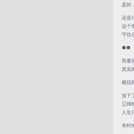
是的
还是
这个
守住
●●
而看
其实
概括
放下
辽阔
人生
有时