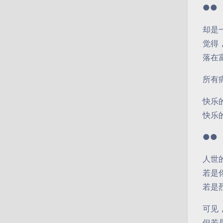
●●
却是
觉得
落在
所有
快乐
快乐
●●
人世
若是
若是
可见
但若