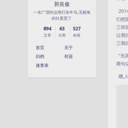
郭良俊
20
一名广漂的运维打杂牛马,无棱角
的社畜罢了.
们把
三班
894
63
527
让我
文章
分类
标签
三我
首页
关于
“无
归档
邻居
两句
速查表
嗯,