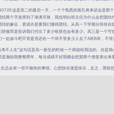
14.07.09.这是高二的最后一天，一个个熟悉的面孔将来还会
团结两个字发挥到了淋漓尽致，我也明白班主任为什么会把团结
团结的象征，更或许是要我们懂得团结。从高一下学期分班排在
们骄傲而是告诉我们付出了多少收获也会有多少。高三是一个可
们一起奋斗吧不管是否还在一个班不管多少人去了A班B班，不
高考不人生”这句话是高一新生的时候一个师姐给我说的。但是我
话是激励我整整两年，每当成绩不好我都会把那两个便签拿出来
人生总会有一些不愉快的事情。心想快乐便是快乐，反之，黑暗