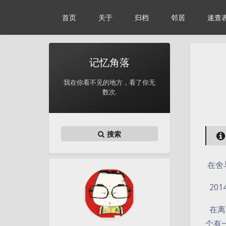
首页
关于
归档
邻居
速查
记忆角落
我在你看不见的地方，看了你无
数次.
搜索
在舍
201
在离
个有