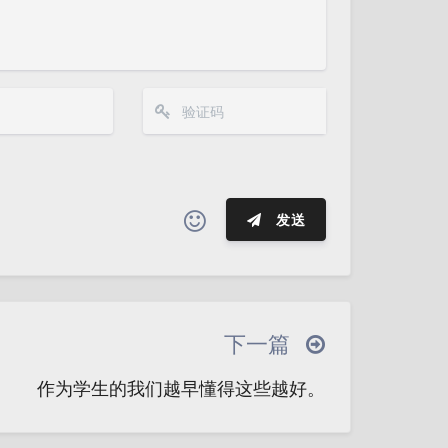
发送
夜间模式
(≧∇≦*)ゝ
(☆ω☆)
─┴
￣﹃￣
(/ω＼)
∠( ᐛ 」∠)＿
Sans Serif
Serif
下一篇
→
୧(๑•̀⌄•́๑)૭
٩(ˊᗜˋ*)و
浅阴影
深阴影
作为学生的我们越早懂得这些越好。
இ皿இ｀)
⌇●﹏●⌇
(ฅ´ω`ฅ)
关闭
日落
暗化
灰度
○
φ(￣∇￣o)
ヾ(´･ ･｀｡)ノ"