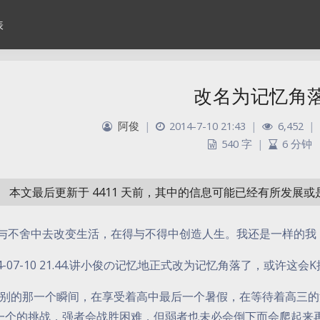
表
改名为记忆角
阿俊
|
2014-7-10 21:43
|
6,452
|
540 字
|
6 分钟
本文最后更新于 4411 天前，其中的信息可能已经有所发展
与不舍中去改变生活，在得与不得中创造人生。我还是一样的我
4-07-10 21.44.讲小俊の记忆地正式改为记忆角落了，或许
别的那一个瞬间，在享受着高中最后一个暑假，在等待着高三的
一个的挑战，强者会战胜困难，但弱者也未必会倒下而会爬起来