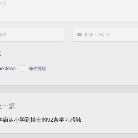
rkdown
邮件提醒
|´・ω・)ノ
ヾ
（╯‵□′）╯︵┴
上一篇
(๑•̀ㅁ•́ฅ)
→_
学霸从小学到博士的92条学习感触
(ノ°ο°)ノ
(´
(╯°A°)╯︵○○