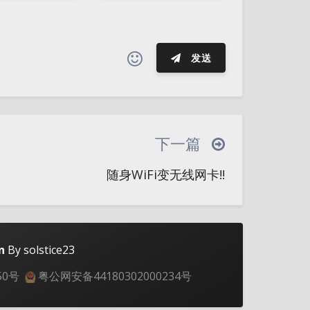
发送
夜间模式
(≧∇≦*)ゝ
(☆ω☆)
─┴
￣﹃￣
(/ω＼)
∠( ᐛ 」∠)＿
Sans Serif
Serif
下一篇
→
୧(๑•̀⌄•́๑)૭
٩(ˊᗜˋ*)و
浅阴影
深阴影
随身WiFi变无线网卡!!
இ皿இ｀)
⌇●﹏●⌇
(ฅ´ω`ฅ)
关闭
日落
暗化
灰度
○
φ(￣∇￣o)
ヾ(´･ ･｀｡)ノ"
(ó﹏ò｡)
Σ(っ °Д °;)っ
｀｡)
╮(╯▽╰)╭
o(*////▽////*)q
n
By solstice23
ω•) "(ㆆᴗㆆ)
50号
粤公网安备44180302000234号