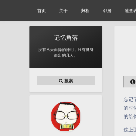
首页
关于
归档
邻居
速查
记忆角落
没有从天而降的神明，只有挺身
而出的凡人。
搜索
忘记
的时
的给
这上