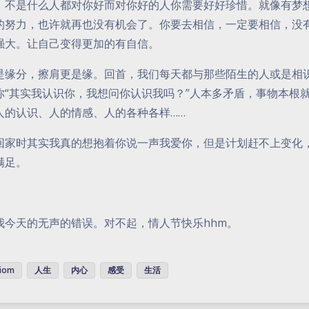
。不是什么人都对你好而对你好的人你需要好好珍惜。就像有梦
的努力，也许就再也没有机会了。你要去相信，一定要相信，没
强大。让自己变得更加的有自信。
是缘分，擦肩更是缘。回首，我们每天都与那些陌生的人或是相
你“其实我认识你，我想问你认识我吗？”人本多矛盾，事物本根
人的认识、人的情感、人的各种各样……
回家时其实我真的想抱着你说一声我爱你，但是计划赶不上变化
满足。
我今天的无声的错误。对不起，情人节快乐hhm。
jiom
人生
内心
感受
生活