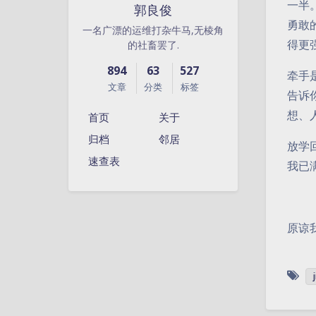
一半
郭良俊
勇敢
一名广漂的运维打杂牛马,无棱角
得更
的社畜罢了.
894
63
527
牵手
文章
分类
标签
告诉
想、
首页
关于
归档
邻居
放学
速查表
我已
原谅