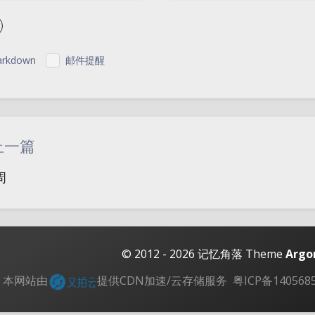
rkdown
邮件提醒
|´・ω・)ノ
ヾ
（╯‵□′）╯︵┴
上一篇
(๑•̀ㅁ•́ฅ)
→_
周
(ノ°ο°)ノ
(´
(╯°A°)╯︵○○
( ง ᵒ̌皿ᵒ̌)ง⁼³₌₃
( ,,´･ω･)ﾉ"(´っω･
© 2012 - 2026
记忆角落
Theme
Argo
＞﹏＜
( ๑´•
本网站由
提供CDN加速/云存储服务
粤ICP备140568