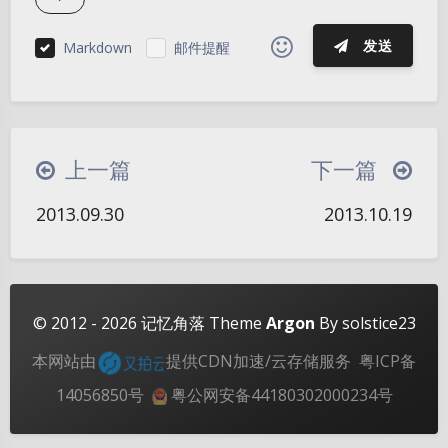
发送
Markdown
邮件提醒
|´・ω・)ノ
ヾ(≧∇≦*)ゝ
(☆ω☆)
（╯‵□′）╯︵┴─┴
￣﹃￣
(/ω＼)
上一篇
下一篇
夜间模式
∠( ᐛ 」∠)＿
(๑•̀ㅁ•́ฅ)
→_→
2013.09.30
2013.10.19
୧(๑•̀⌄•́๑)૭
٩(ˊᗜˋ*)و
(ノ°ο°)ノ
Sans Serif
Serif
(´இ皿இ｀)
⌇●﹏●⌇
(ฅ´ω`ฅ)
浅阴影
深阴影
(╯°A°)╯︵○○○
φ(￣∇￣o)
关闭
日落
暗化
灰度
ヾ(´･ ･｀｡)ノ"
( ง ᵒ̌皿ᵒ̌)ง⁼³₌₃
(ó﹏ò｡)
© 2012 - 2026
记忆角落
Theme
Argon
By solstice23
Σ(っ °Д °;)っ
( ,,´･ω･)ﾉ"(´っω･｀｡)
本网站由
提供CDN加速/云存储服务
粤ICP备
╮(╯▽╰)╭
o(*////▽////*)q
＞﹏＜
14056850号
粤公网安备44180302000234号
( ๑´•ω•) "(ㆆᴗㆆ)