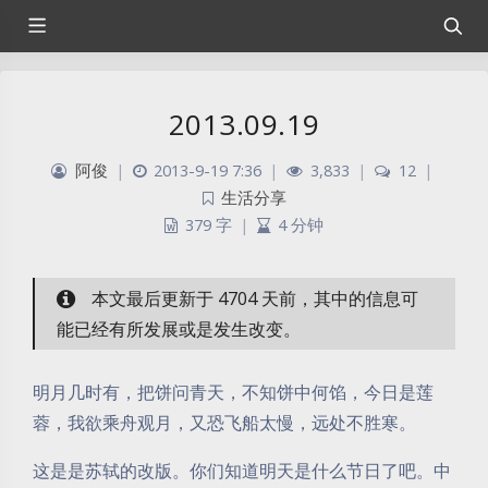
2013.09.19
阿俊
|
2013-9-19 7:36
|
3,833
|
12
|
生活分享
379 字
|
4 分钟
本文最后更新于 4704 天前，其中的信息可
能已经有所发展或是发生改变。
明月几时有，把饼问青天，不知饼中何馅，今日是莲
蓉，我欲乘舟观月，又恐飞船太慢，远处不胜寒。
这是是苏轼的改版。你们知道明天是什么节日了吧。中