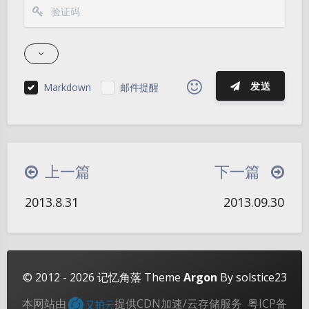
发送
Markdown
邮件提醒
|´・ω・)ノ
ヾ(≧∇≦*)ゝ
(☆ω☆)
（╯‵□′）╯︵┴─┴
￣﹃￣
(/ω＼)
上一篇
下一篇
夜间模式
∠( ᐛ 」∠)＿
(๑•̀ㅁ•́ฅ)
→_→
2013.8.31
2013.09.30
୧(๑•̀⌄•́๑)૭
٩(ˊᗜˋ*)و
(ノ°ο°)ノ
Sans Serif
Serif
(´இ皿இ｀)
⌇●﹏●⌇
(ฅ´ω`ฅ)
浅阴影
深阴影
(╯°A°)╯︵○○○
φ(￣∇￣o)
关闭
日落
暗化
灰度
ヾ(´･ ･｀｡)ノ"
( ง ᵒ̌皿ᵒ̌)ง⁼³₌₃
(ó﹏ò｡)
© 2012 - 2026
记忆角落
Theme
Argon
By solstice23
Σ(っ °Д °;)っ
( ,,´･ω･)ﾉ"(´っω･｀｡)
本网站由
提供CDN加速/云存储服务
粤ICP备