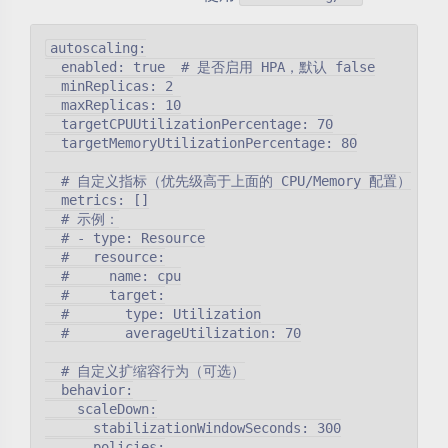
autoscaling:

  enabled: true  # 是否启用 HPA，默认 false

  minReplicas: 2

  maxReplicas: 10

  targetCPUUtilizationPercentage: 70

  targetMemoryUtilizationPercentage: 80

  # 自定义指标（优先级高于上面的 CPU/Memory 配置）

  metrics: []

  # 示例：

  # - type: Resource

  #   resource:

  #     name: cpu

  #     target:

  #       type: Utilization

  #       averageUtilization: 70

  # 自定义扩缩容行为（可选）

  behavior:

    scaleDown:

      stabilizationWindowSeconds: 300

      policies:
