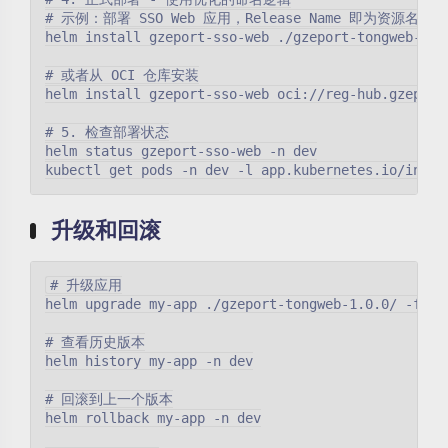
# 示例：部署 SSO Web 应用，Release Name 即为资源名称

helm install gzeport-sso-web ./gzeport-tongweb-1.0
# 或者从 OCI 仓库安装

helm install gzeport-sso-web oci://reg-hub.gzeport
# 5. 检查部署状态

helm status gzeport-sso-web -n dev

升级和回滚
# 升级应用

helm upgrade my-app ./gzeport-tongweb-1.0.0/ -f my-
# 查看历史版本

helm history my-app -n dev

# 回滚到上一个版本

helm rollback my-app -n dev
