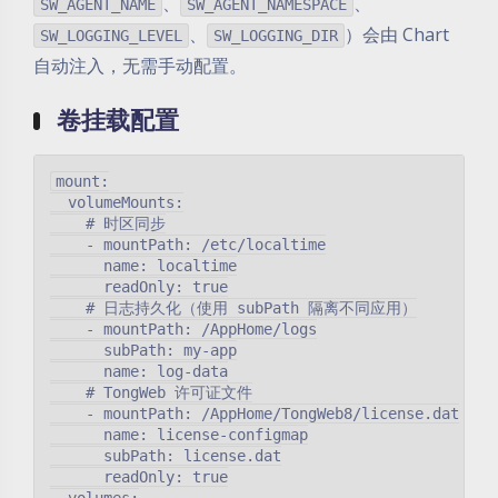
、
、
SW_AGENT_NAME
SW_AGENT_NAMESPACE
、
）会由 Chart
SW_LOGGING_LEVEL
SW_LOGGING_DIR
自动注入，无需手动配置。
卷挂载配置
mount:

  volumeMounts:

    # 时区同步

    - mountPath: /etc/localtime

      name: localtime

      readOnly: true

    # 日志持久化（使用 subPath 隔离不同应用）

    - mountPath: /AppHome/logs

      subPath: my-app

      name: log-data

    # TongWeb 许可证文件

    - mountPath: /AppHome/TongWeb8/license.dat

      name: license-configmap

      subPath: license.dat

      readOnly: true
