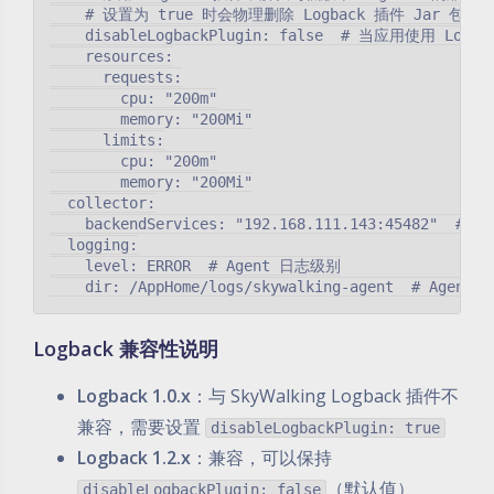
    # 设置为 true 时会物理删除 Logback 插件 Jar 包

    disableLogbackPlugin: false  # 当应用使用 Logba
    resources:

      requests:

        cpu: "200m"

        memory: "200Mi"

      limits:

        cpu: "200m"

        memory: "200Mi"

  collector:

    backendServices: "192.168.111.143:45482"  # S
  logging:

    level: ERROR  # Agent 日志级别

Logback 兼容性说明
Logback 1.0.x
：与 SkyWalking Logback 插件不
兼容，需要设置
disableLogbackPlugin: true
Logback 1.2.x
：兼容，可以保持
（默认值）
disableLogbackPlugin: false