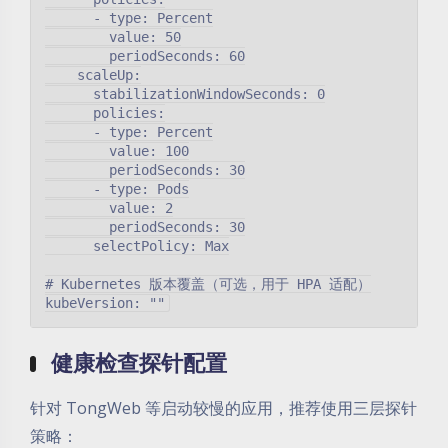
      - type: Percent

        value: 50

        periodSeconds: 60

    scaleUp:

      stabilizationWindowSeconds: 0

      policies:

      - type: Percent

        value: 100

        periodSeconds: 30

      - type: Pods

        value: 2

        periodSeconds: 30

      selectPolicy: Max

# Kubernetes 版本覆盖（可选，用于 HPA 适配）

健康检查探针配置
针对 TongWeb 等启动较慢的应用，推荐使用三层探针
策略：