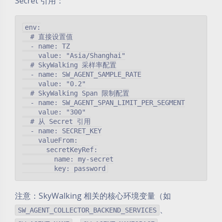
Secret 引用：
env:

  # 直接设置值

  - name: TZ

    value: "Asia/Shanghai"

  # SkyWalking 采样率配置

  - name: SW_AGENT_SAMPLE_RATE

    value: "0.2"

  # SkyWalking Span 限制配置

  - name: SW_AGENT_SPAN_LIMIT_PER_SEGMENT

    value: "300"

  # 从 Secret 引用

  - name: SECRET_KEY

    valueFrom:

      secretKeyRef:

        name: my-secret

注意：SkyWalking 相关的核心环境变量（如
、
SW_AGENT_COLLECTOR_BACKEND_SERVICES