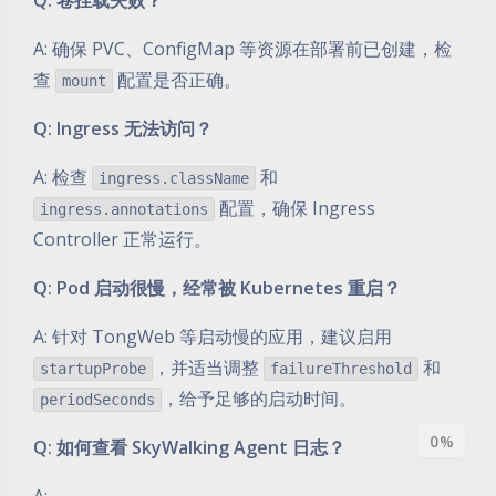
Q: 卷挂载失败？
A: 确保 PVC、ConfigMap 等资源在部署前已创建，检
查
配置是否正确。
mount
Q: Ingress 无法访问？
夜间模式
A: 检查
和
ingress.className
配置，确保 Ingress
ingress.annotations
Sans Serif
Serif
Controller 正常运行。
浅阴影
深阴影
Q: Pod 启动很慢，经常被 Kubernetes 重启？
A: 针对 TongWeb 等启动慢的应用，建议启用
关闭
日落
暗化
灰度
，并适当调整
和
startupProbe
failureThreshold
，给予足够的启动时间。
periodSeconds
0%
Q: 如何查看 SkyWalking Agent 日志？