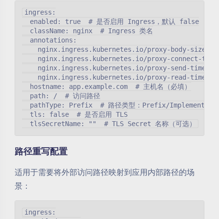
ingress:

  enabled: true  # 是否启用 Ingress，默认 false

  className: nginx  # Ingress 类名

  annotations:

    nginx.ingress.kubernetes.io/proxy-body-size: "5
    nginx.ingress.kubernetes.io/proxy-connect-timeo
    nginx.ingress.kubernetes.io/proxy-send-timeout:
    nginx.ingress.kubernetes.io/proxy-read-timeout:
  hostname: app.example.com  # 主机名（必填）

  path: /  # 访问路径

  pathType: Prefix  # 路径类型：Prefix/Implementation
  tls: false  # 是否启用 TLS

路径重写配置
适用于需要将外部访问路径映射到应用内部路径的场
景：
ingress:
