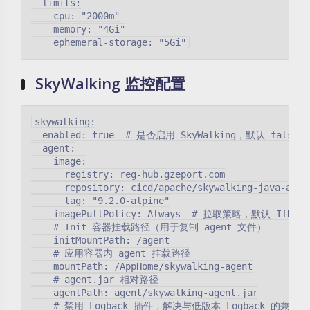
  limits:

    cpu: "2000m"

    memory: "4Gi"

SkyWalking 监控配置
skywalking:

  enabled: true  # 是否启用 SkyWalking，默认 false

  agent:

    image:

      registry: reg-hub.gzeport.com

      repository: cicd/apache/skywalking-java-agent
      tag: "9.2.0-alpine"

    imagePullPolicy: Always  # 拉取策略，默认 IfNotPr
    # Init 容器挂载路径（用于复制 agent 文件）

    initMountPath: /agent

    # 应用容器内 agent 挂载路径

    mountPath: /AppHome/skywalking-agent

    # agent.jar 相对路径

    agentPath: agent/skywalking-agent.jar

    # 禁用 Logback 插件，解决与低版本 Logback 的兼容性