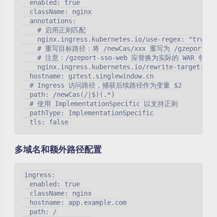
  enabled: true

  className: nginx

  annotations:

    # 启用正则匹配

    nginx.ingress.kubernetes.io/use-regex: "true"

    # 重写目标路径：将 /newCas/xxx 重写为 /gzeport-sso-
    # 注意：/gzeport-sso-web 应替换为实际的 WAR 包部署
    nginx.ingress.kubernetes.io/rewrite-target: /gz
  hostname: gztest.singlewindow.cn

  # Ingress 访问路径，捕获后续路径作为变量 $2

  path: /newCas(/|$)(.*)

  # 使用 ImplementationSpecific 以支持正则

  pathType: ImplementationSpecific

多域名和额外路径配置
ingress:

  enabled: true

  className: nginx

  hostname: app.example.com

  path: /
