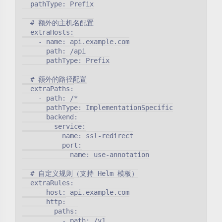
  pathType: Prefix

  # 额外的主机名配置

  extraHosts:

    - name: api.example.com

      path: /api

      pathType: Prefix

  # 额外的路径配置

  extraPaths:

    - path: /*

      pathType: ImplementationSpecific

      backend:

        service:

          name: ssl-redirect

          port:

            name: use-annotation

  # 自定义规则（支持 Helm 模板）

  extraRules:

    - host: api.example.com

      http:

        paths:

          - path: /v1
