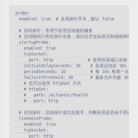
probe:

  enabled: true  # 全局探针开关，默认 false

  # 启动探针：专用于处理启动慢的服务

  # 启动期间只有此探针生效，成功后才交由存活和就绪探针接管
  startupProbe:

    enabled: true

    tcpSocket:

      port: http              # 使用容器端口名称，自动引
    initialDelaySeconds: 30    # 容器启动后 30s 开
    periodSeconds: 10          # 每 10s 检查一次

    failureThreshold: 30       # 最多允许失败 30 次，总
    # 也可以使用 httpGet 方式

    # httpGet:

    #   path: /actuator/health

    #   port: http

  # 存活探针：启动探针成功后接手，判断应用是否由于死锁等原
  livenessProbe:

    enabled: true

    tcpSocket:

      port: http
