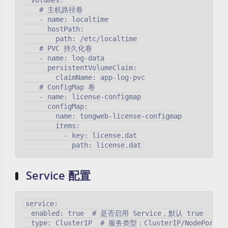
  volumes:

    # 主机路径卷

    - name: localtime

      hostPath:

        path: /etc/localtime

    # PVC 持久化卷

    - name: log-data

      persistentVolumeClaim:

        claimName: app-log-pvc

    # ConfigMap 卷

    - name: license-configmap

      configMap:

        name: tongweb-license-configmap

        items:

          - key: license.dat

Service 配置
service:

  enabled: true  # 是否启用 Service，默认 true

  type: ClusterIP  # 服务类型：ClusterIP/NodePort/Lo