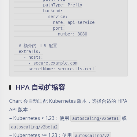
            pathType: Prefix

            backend:

              service:

                name: api-service

                port:

                  number: 8080

  # 额外的 TLS 配置

  extraTls:

    - hosts:

      - secure.example.com

HPA 自动扩缩容
Chart 会自动适配 Kubernetes 版本，选择合适的 HPA
API 版本：
– Kubernetes < 1.23：使用
或
autoscaling/v2beta1
autoscaling/v2beta2
– Kubernetes >= 1.23：使用
autoscaling/v2