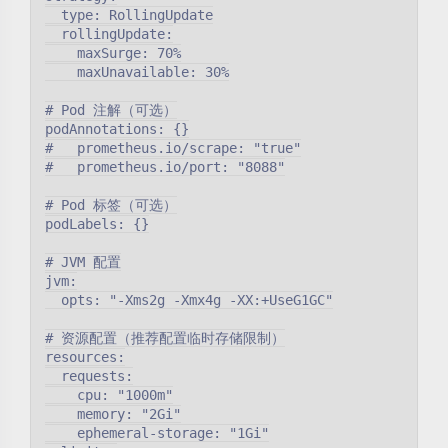
  type: RollingUpdate

  rollingUpdate:

    maxSurge: 70%

    maxUnavailable: 30%

# Pod 注解（可选）

podAnnotations: {}

#   prometheus.io/scrape: "true"

#   prometheus.io/port: "8088"

# Pod 标签（可选）

podLabels: {}

# JVM 配置

jvm:

  opts: "-Xms2g -Xmx4g -XX:+UseG1GC"

# 资源配置（推荐配置临时存储限制）

resources:

  requests:

    cpu: "1000m"

    memory: "2Gi"

    ephemeral-storage: "1Gi"
