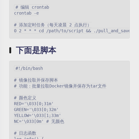
# 编辑 crontab

crontab -e

# 添加定时任务（每天凌晨 2 点执行）

下面是脚本
#!/bin/bash

# 镜像拉取并保存脚本

# 功能：批量拉取Docker镜像并保存为tar文件

# 颜色定义

RED='\033[0;31m'

GREEN='\033[0;32m'

YELLOW='\033[1;33m'

NC='\033[0m' # 无颜色

# 日志函数
