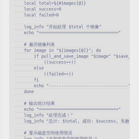
    local total=${#images[@]}

    local success=0

    local failed=0

    log_info "开始处理 $total 个镜像"

    echo "================================"

    # 遍历镜像列表

    for image in "${images[@]}"; do

        if pull_and_save_image "$image" "$save_dir"
            ((success++))

        else

            ((failed++))

        fi

        echo "--------------------------------"

    done

    # 输出统计结果

    echo "================================"

    log_info "处理完成！"

    log_info "总计: $total, 成功: $success, 失败: $fa
    # 显示磁盘空间使用情况

    log_info "当前磁盘空间使用情况:"
