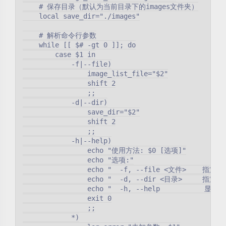
    # 保存目录（默认为当前目录下的images文件夹）

    local save_dir="./images"

    # 解析命令行参数

    while [[ $# -gt 0 ]]; do

        case $1 in

            -f|--file)

                image_list_file="$2"

                shift 2

                ;;

            -d|--dir)

                save_dir="$2"

                shift 2

                ;;

            -h|--help)

                echo "使用方法: $0 [选项]"

                echo "选项:"

                echo "  -f, --file <文件>    指定
                echo "  -d, --dir <目录>     指定
                echo "  -h, --help           显示
                exit 0

                ;;

            *)
