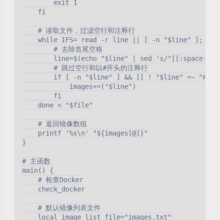
        exit 1

    fi

    # 读取文件，过滤空行和注释行

    while IFS= read -r line || [ -n "$line" ]; do

        # 去除首尾空格

        line=$(echo "$line" | sed 's/^[[:space:]]*/
        # 跳过空行和以#开头的注释行

        if [ -n "$line" ] && [[ ! "$line" =~ ^# ]];
            images+=("$line")

        fi

    done < "$file"

    # 返回镜像数组

    printf '%s\n' "${images[@]}"

}

# 主函数

main() {

    # 检查Docker

    check_docker

    # 默认镜像列表文件

    local image_list_file="images.txt"
