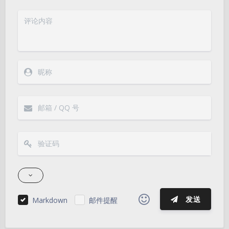
发送
Markdown
邮件提醒
|´・ω・)ノ
ヾ(≧∇≦*)ゝ
(☆ω☆)