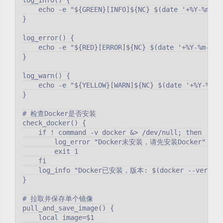
log_info() {

    echo -e "${GREEN}[INFO]${NC} $(date '+%Y-%m-%d 
}

log_error() {

    echo -e "${RED}[ERROR]${NC} $(date '+%Y-%m-%d %
}

log_warn() {

    echo -e "${YELLOW}[WARN]${NC} $(date '+%Y-%m-%d
}

# 检查Docker是否安装

check_docker() {

    if ! command -v docker &> /dev/null; then

        log_error "Docker未安装，请先安装Docker"

        exit 1

    fi

    log_info "Docker已安装，版本: $(docker --version)
}

# 拉取并保存单个镜像

pull_and_save_image() {

    local image=$1
