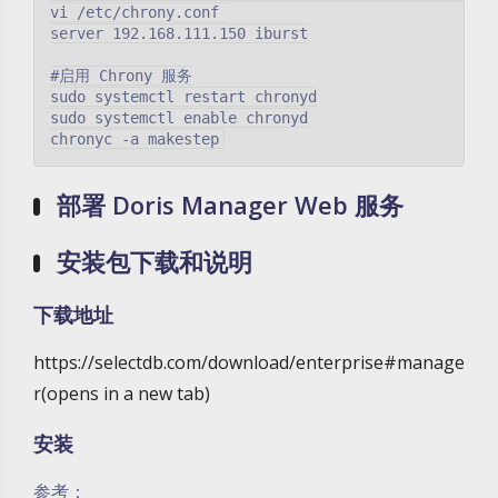
vi /etc/chrony.conf 

server 192.168.111.150 iburst

#启用 Chrony 服务

sudo systemctl restart chronyd

sudo systemctl enable chronyd

部署 Doris Manager Web 服务
安装包下载和说明
下载地址
https://selectdb.com/download/enterprise#manage
r(opens in a new tab)
安装
参考：