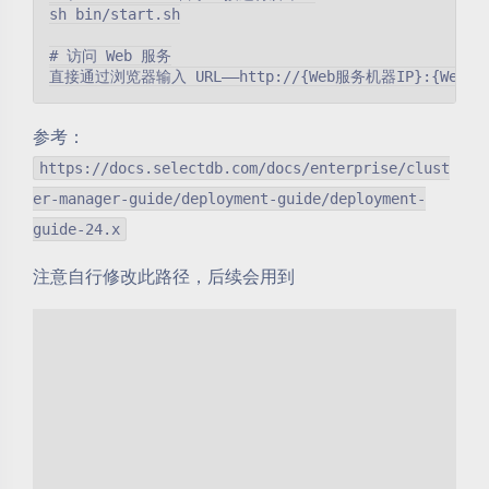
sh bin/start.sh

# 访问 Web 服务

参考：
https://docs.selectdb.com/docs/enterprise/clust
er-manager-guide/deployment-guide/deployment-
guide-24.x
注意自行修改此路径，后续会用到