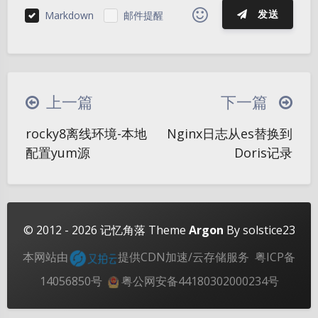
发送
Markdown
邮件提醒
|´・ω・)ノ
ヾ(≧∇≦*)ゝ
(☆ω☆)
（╯‵□′）╯︵┴─┴
￣﹃￣
(/ω＼)
上一篇
下一篇
∠( ᐛ 」∠)＿
(๑•̀ㅁ•́ฅ)
→_→
夜间模式
rocky8离线环境-本地
Nginx日志从es替换到
୧(๑•̀⌄•́๑)૭
٩(ˊᗜˋ*)و
(ノ°ο°)ノ
配置yum源
Doris记录
Sans Serif
Serif
(´இ皿இ｀)
⌇●﹏●⌇
(ฅ´ω`ฅ)
(╯°A°)╯︵○○○
φ(￣∇￣o)
浅阴影
深阴影
ヾ(´･ ･｀｡)ノ"
( ง ᵒ̌皿ᵒ̌)ง⁼³₌₃
(ó﹏ò｡)
关闭
日落
暗化
灰度
© 2012 - 2026
记忆角落
Theme
Argon
By solstice23
Σ(っ °Д °;)っ
( ,,´･ω･)ﾉ"(´っω･｀｡)
本网站由
提供CDN加速/云存储服务
粤ICP备
╮(╯▽╰)╭
o(*////▽////*)q
＞﹏＜
14056850号
粤公网安备44180302000234号
( ๑´•ω•) "(ㆆᴗㆆ)