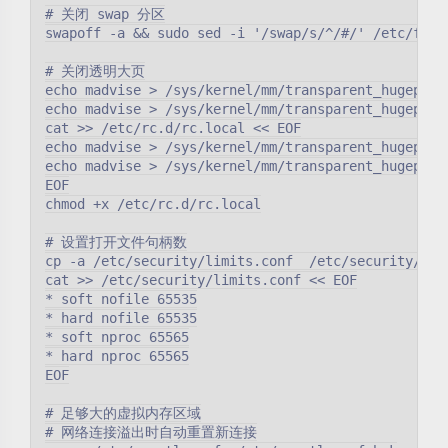
# 关闭 swap 分区

swapoff -a && sudo sed -i '/swap/s/^/#/' /etc/fstab
# 关闭透明大页

echo madvise > /sys/kernel/mm/transparent_hugepage/
echo madvise > /sys/kernel/mm/transparent_hugepage/
cat >> /etc/rc.d/rc.local << EOF

echo madvise > /sys/kernel/mm/transparent_hugepage/
echo madvise > /sys/kernel/mm/transparent_hugepage/
EOF

chmod +x /etc/rc.d/rc.local

# 设置打开文件句柄数

cp -a /etc/security/limits.conf  /etc/security/limi
cat >> /etc/security/limits.conf << EOF

* soft nofile 65535

* hard nofile 65535

* soft nproc 65565

* hard nproc 65565

EOF

# 足够大的虚拟内存区域

# 网络连接溢出时自动重置新连接
