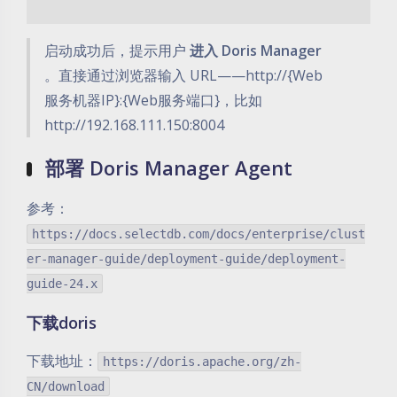
启动成功后，提示用户
进入 Doris Manager
。直接通过浏览器输入 URL——http://{Web
服务机器IP}:{Web服务端口}，比如
http://192.168.111.150:8004
部署 Doris Manager Agent
参考：
https://docs.selectdb.com/docs/enterprise/clust
er-manager-guide/deployment-guide/deployment-
guide-24.x
下载doris
下载地址：
https://doris.apache.org/zh-
CN/download