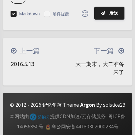
发送
Markdown
邮件提醒
|´・ω・)ノ
ヾ(≧∇≦*)ゝ
(☆ω☆)
（╯‵□′）╯︵┴─┴
￣﹃￣
(/ω＼)
上一篇
下一篇
∠( ᐛ 」∠)＿
(๑•̀ㅁ•́ฅ)
→_→
夜间模式
2016.5.13
大一期末，大二准备
୧(๑•̀⌄•́๑)૭
٩(ˊᗜˋ*)و
(ノ°ο°)ノ
来了
Sans Serif
Serif
(´இ皿இ｀)
⌇●﹏●⌇
(ฅ´ω`ฅ)
(╯°A°)╯︵○○○
φ(￣∇￣o)
浅阴影
深阴影
ヾ(´･ ･｀｡)ノ"
( ง ᵒ̌皿ᵒ̌)ง⁼³₌₃
(ó﹏ò｡)
关闭
日落
暗化
灰度
© 2012 - 2026
记忆角落
Theme
Argon
By solstice23
Σ(っ °Д °;)っ
( ,,´･ω･)ﾉ"(´っω･｀｡)
本网站由
提供CDN加速/云存储服务
粤ICP备
╮(╯▽╰)╭
o(*////▽////*)q
＞﹏＜
14056850号
粤公网安备44180302000234号
( ๑´•ω•) "(ㆆᴗㆆ)