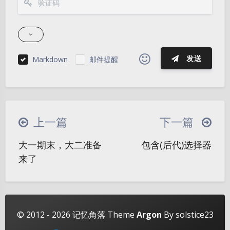
发送
Markdown
邮件提醒
|´・ω・)ノ
ヾ(≧∇≦*)ゝ
(☆ω☆)
（╯‵□′）╯︵┴─┴
￣﹃￣
(/ω＼)
上一篇
下一篇
∠( ᐛ 」∠)＿
(๑•̀ㅁ•́ฅ)
→_→
夜间模式
大一期末，大二准备
包含(后代)选择器
୧(๑•̀⌄•́๑)૭
٩(ˊᗜˋ*)و
(ノ°ο°)ノ
来了
Sans Serif
Serif
(´இ皿இ｀)
⌇●﹏●⌇
(ฅ´ω`ฅ)
(╯°A°)╯︵○○○
φ(￣∇￣o)
浅阴影
深阴影
ヾ(´･ ･｀｡)ノ"
( ง ᵒ̌皿ᵒ̌)ง⁼³₌₃
(ó﹏ò｡)
关闭
日落
暗化
灰度
© 2012 - 2026
记忆角落
Theme
Argon
By solstice23
Σ(っ °Д °;)っ
( ,,´･ω･)ﾉ"(´っω･｀｡)