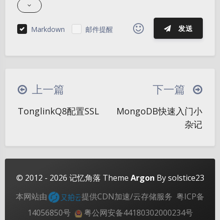
发送
Markdown
邮件提醒
|´・ω・)ノ
ヾ(≧∇≦*)ゝ
(☆ω☆)
（╯‵□′）╯︵┴─┴
￣﹃￣
(/ω＼)
上一篇
下一篇
∠( ᐛ 」∠)＿
(๑•̀ㅁ•́ฅ)
→_→
夜间模式
TonglinkQ8配置SSL
MongoDB快速入门小
୧(๑•̀⌄•́๑)૭
٩(ˊᗜˋ*)و
(ノ°ο°)ノ
杂记
Sans Serif
Serif
(´இ皿இ｀)
⌇●﹏●⌇
(ฅ´ω`ฅ)
(╯°A°)╯︵○○○
φ(￣∇￣o)
浅阴影
深阴影
ヾ(´･ ･｀｡)ノ"
( ง ᵒ̌皿ᵒ̌)ง⁼³₌₃
(ó﹏ò｡)
关闭
日落
暗化
灰度
© 2012 - 2026
记忆角落
Theme
Argon
By solstice23
Σ(っ °Д °;)っ
( ,,´･ω･)ﾉ"(´っω･｀｡)
本网站由
提供CDN加速/云存储服务
粤ICP备
╮(╯▽╰)╭
o(*////▽////*)q
＞﹏＜
14056850号
粤公网安备44180302000234号
( ๑´•ω•) "(ㆆᴗㆆ)