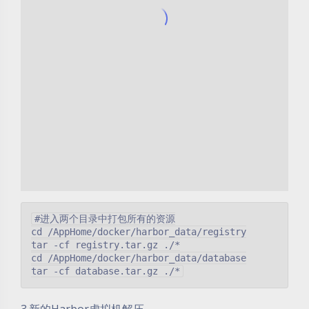
#进入两个目录中打包所有的资源

cd /AppHome/docker/harbor_data/registry

tar -cf registry.tar.gz ./*

cd /AppHome/docker/harbor_data/database
