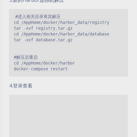
3.新的Harbor虚拟机解压
#进入相关目录将其解压

cd /AppHome/docker/harbor_data/registry

tar -xvf registry.tar.gz

cd /AppHome/docker/harbor_data/database

tar -xvf database.tar.gz

#解压后重启

cd /AppHome/docker/harbor

4.登录查看