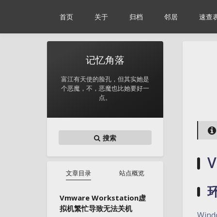
首页
关于
归档
邻居
速查
记忆角落
富江有天使的脸孔，但其实她是
个恶魔，不，恶魔也比她要好一
点。
搜索
文章目录
站点概览
Vmware Workstation虚
拟机繁忙导致无法关机
Wind