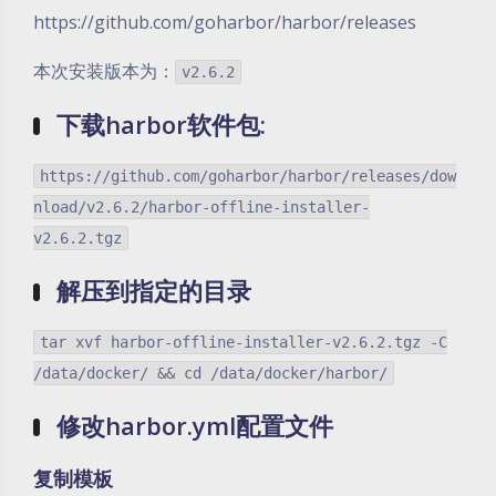
https://github.com/goharbor/harbor/releases
本次安装版本为：
v2.6.2
下载harbor软件包:
https://github.com/goharbor/harbor/releases/dow
nload/v2.6.2/harbor-offline-installer-
v2.6.2.tgz
解压到指定的目录
tar xvf harbor-offline-installer-v2.6.2.tgz -C
/data/docker/ && cd /data/docker/harbor/
修改harbor.yml配置文件
复制模板