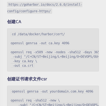
https://goharbor.io/docs/2.6.0/install-
config/configure-https/
创建CA
cd /data/docker/harbor/cert/

openssl genrsa -out ca.key 4096

openssl req -x509 -new -nodes -sha512 -days 3650 \

 -subj "/C=CN/ST=Beijing/L=Beijing/O=DEVOPS/OU=DEVO
 -key ca.key \

创建证书请求文件csr
openssl genrsa -out yourdomain.com.key 4096

openssl req -sha512 -new \

    -subj "/C=CN/ST=Beijing/L=Beijing/O=DEVOPS/OU=