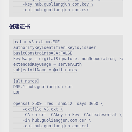
    -key hub.guoliangjun.com.key \

创建证书
cat > v3.ext <<-EOF

authorityKeyIdentifier=keyid,issuer

basicConstraints=CA:FALSE

keyUsage = digitalSignature, nonRepudiation, keyEnc
extendedKeyUsage = serverAuth

subjectAltName = @alt_names

[alt_names]

DNS.1=hub.guoliangjun.com

EOF

openssl x509 -req -sha512 -days 3650 \

    -extfile v3.ext \

    -CA ca.crt -CAkey ca.key -CAcreateserial \

    -in hub.guoliangjun.com.csr \
