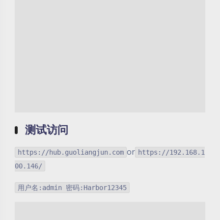
测试访问
or
https://hub.guoliangjun.com
https://192.168.1
00.146/
用户名:admin 密码:Harbor12345