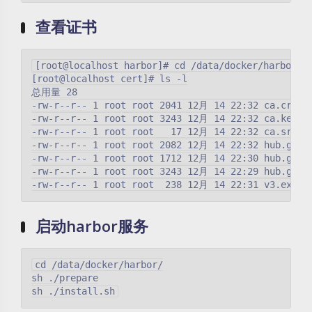
查看证书
[root@localhost harbor]# cd /data/docker/harbor/ce
[root@localhost cert]# ls -l

总用量 28

-rw-r--r-- 1 root root 2041 12月 14 22:32 ca.crt

-rw-r--r-- 1 root root 3243 12月 14 22:32 ca.key

-rw-r--r-- 1 root root   17 12月 14 22:32 ca.srl

-rw-r--r-- 1 root root 2082 12月 14 22:32 hub.guoli
-rw-r--r-- 1 root root 1712 12月 14 22:30 hub.guoli
-rw-r--r-- 1 root root 3243 12月 14 22:29 hub.guoli
启动harbor服务
cd /data/docker/harbor/

sh ./prepare
