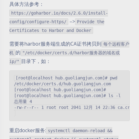
具体方法参考：
https://goharbor.io/docs/2.6.0/install-
–>
config/configure-https/
Provide the
Certificates to Harbor and Docker
需要将harbor服务端生成的CA证书拷贝到
每个远程客户
的
机
"/etc/docker/certs.d/harbor服务器的域名或
目录下，如：
ip/"
[root@localhost hub.guoliangjun.com]# pwd

/etc/docker/certs.d/hub.guoliangjun.com

[root@localhost hub.guoliangjun.com]#

[root@localhost hub.guoliangjun.com]# ls -l

总用量 4

-rw-r--r-- 1 root root 2041 12月 14 22:36 ca.crt

重启docker服务:
systemctl daemon-reload &&