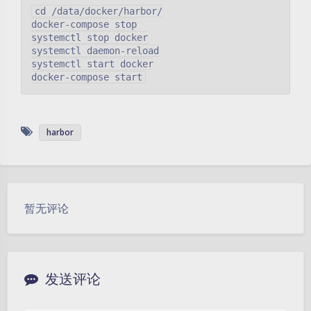
cd /data/docker/harbor/

docker-compose stop

systemctl stop docker

systemctl daemon-reload

systemctl start docker

harbor
暂无评论
发送评论