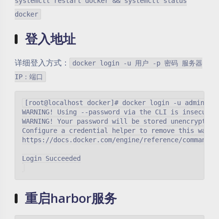
systemctl restart docker && systemctl status
docker
登入地址
详细登入方式：
docker login -u 用户 -p 密码 服务器
IP：端口
[root@localhost docker]# docker login -u admin -p 
WARNING! Using --password via the CLI is insecure. 
WARNING! Your password will be stored unencrypted i
Configure a credential helper to remove this warnin
https://docs.docker.com/engine/reference/commandlin
Login Succeeded

重启harbor服务