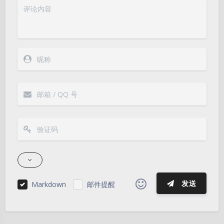
发送
Markdown
邮件提醒
|´・ω・)ノ
ヾ(≧∇≦*)ゝ
(☆ω☆)