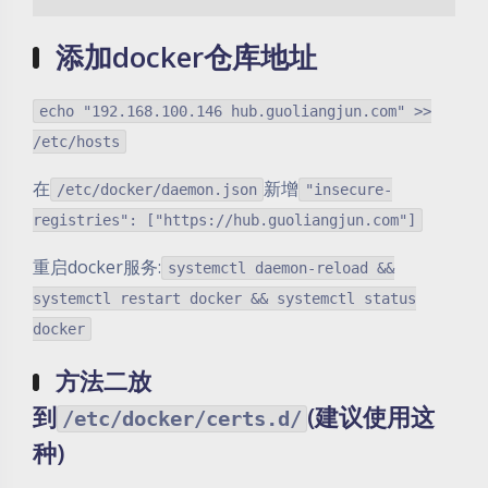
添加docker仓库地址
echo "192.168.100.146 hub.guoliangjun.com" >>
/etc/hosts
在
新增
/etc/docker/daemon.json
"insecure-
registries": ["https://hub.guoliangjun.com"]
重启docker服务:
systemctl daemon-reload &&
systemctl restart docker && systemctl status
docker
方法二放
到
(建议使用这
/etc/docker/certs.d/
种)