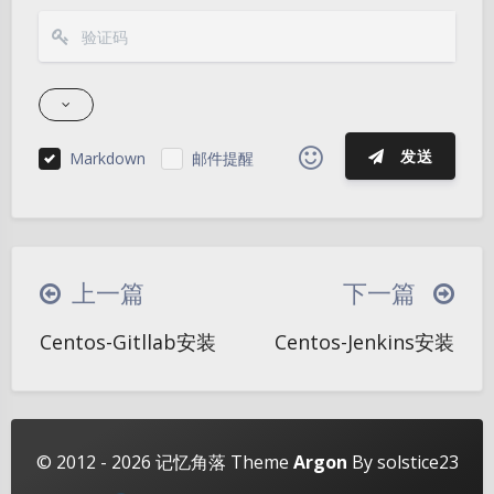
发送
Markdown
邮件提醒
|´・ω・)ノ
ヾ(≧∇≦*)ゝ
(☆ω☆)
（╯‵□′）╯︵┴─┴
￣﹃￣
(/ω＼)
上一篇
下一篇
夜间模式
∠( ᐛ 」∠)＿
(๑•̀ㅁ•́ฅ)
→_→
Centos-Gitllab安装
Centos-Jenkins安装
୧(๑•̀⌄•́๑)૭
٩(ˊᗜˋ*)و
(ノ°ο°)ノ
Sans Serif
Serif
(´இ皿இ｀)
⌇●﹏●⌇
(ฅ´ω`ฅ)
浅阴影
深阴影
(╯°A°)╯︵○○○
φ(￣∇￣o)
关闭
日落
暗化
灰度
ヾ(´･ ･｀｡)ノ"
( ง ᵒ̌皿ᵒ̌)ง⁼³₌₃
(ó﹏ò｡)
© 2012 - 2026
记忆角落
Theme
Argon
By solstice23