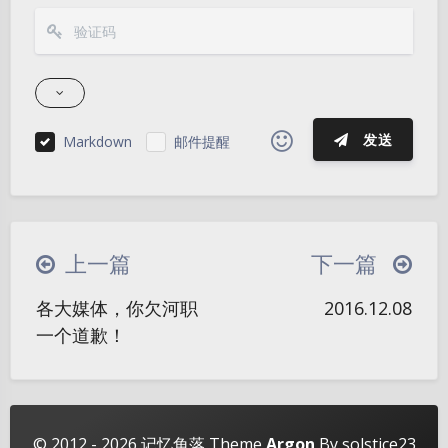
发送
Markdown
邮件提醒
|´・ω・)ノ
ヾ(≧∇≦*)ゝ
(☆ω☆)
（╯‵□′）╯︵┴─┴
￣﹃￣
(/ω＼)
上一篇
下一篇
∠( ᐛ 」∠)＿
(๑•̀ㅁ•́ฅ)
→_→
夜间模式
各大媒体，你欠河职
2016.12.08
୧(๑•̀⌄•́๑)૭
٩(ˊᗜˋ*)و
(ノ°ο°)ノ
一个道歉！
Sans Serif
Serif
(´இ皿இ｀)
⌇●﹏●⌇
(ฅ´ω`ฅ)
(╯°A°)╯︵○○○
φ(￣∇￣o)
浅阴影
深阴影
ヾ(´･ ･｀｡)ノ"
( ง ᵒ̌皿ᵒ̌)ง⁼³₌₃
(ó﹏ò｡)
关闭
日落
暗化
灰度
© 2012 - 2026
记忆角落
Theme
Argon
By solstice23