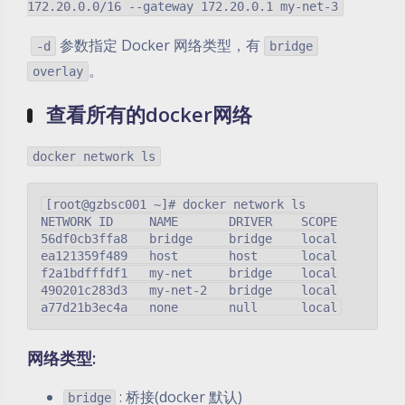
172.20.0.0/16 --gateway 172.20.0.1 my-net-3
​
参数指定 Docker 网络类型，有
-d
bridge
。
overlay
查看所有的docker网络
docker network ls
[root@gzbsc001 ~]# docker network ls

NETWORK ID     NAME       DRIVER    SCOPE

56df0cb3ffa8   bridge     bridge    local

ea121359f489   host       host      local

f2a1bdfffdf1   my-net     bridge    local

490201c283d3   my-net-2   bridge    local

网络类型:
: 桥接(docker 默认)
bridge