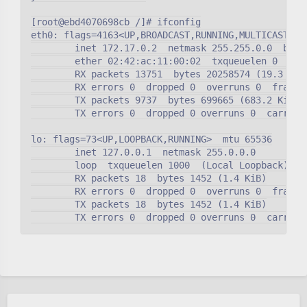
[root@ebd4070698cb /]# ifconfig

eth0: flags=4163<UP,BROADCAST,RUNNING,MULTICAST>  m
        inet 172.17.0.2  netmask 255.255.0.0  broad
        ether 02:42:ac:11:00:02  txqueuelen 0  (Eth
        RX packets 13751  bytes 20258574 (19.3 MiB)
        RX errors 0  dropped 0  overruns 0  frame 0
        TX packets 9737  bytes 699665 (683.2 KiB)

        TX errors 0  dropped 0 overruns 0  carrier 
lo: flags=73<UP,LOOPBACK,RUNNING>  mtu 65536

        inet 127.0.0.1  netmask 255.0.0.0

        loop  txqueuelen 1000  (Local Loopback)

        RX packets 18  bytes 1452 (1.4 KiB)

        RX errors 0  dropped 0  overruns 0  frame 0
        TX packets 18  bytes 1452 (1.4 KiB)
