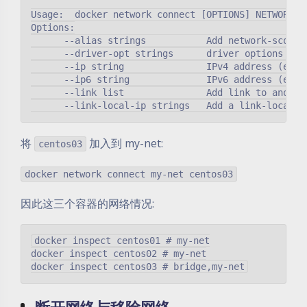
Usage:  docker network connect [OPTIONS] NETWORK CO
Options:

      --alias strings           Add network-scoped 
      --driver-opt strings      driver options for 
      --ip string               IPv4 address (e.g.,
      --ip6 string              IPv6 address (e.g.,
      --link list               Add link to another
将
加入到 my-net:
centos03
docker network connect my-net centos03
因此这三个容器的网络情况:
docker inspect centos01 # my-net

docker inspect centos02 # my-net
