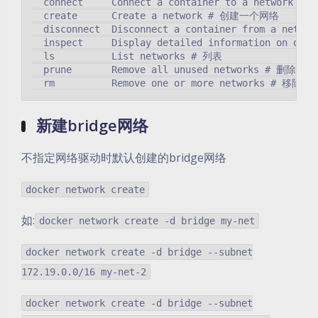
  connect     Connect a container to a network
  create      Create a network # 创建一个网络

  disconnect  Disconnect a container from a n
  inspect     Display detailed information on
  ls          List networks # 列表

  prune       Remove all unused networks # 删
新建bridge网络
不指定网络驱动时默认创建的bridge网络
docker network create
如:
docker network create -d bridge my-net
docker network create -d bridge --subnet
172.19.0.0/16 my-net-2
docker network create -d bridge --subnet