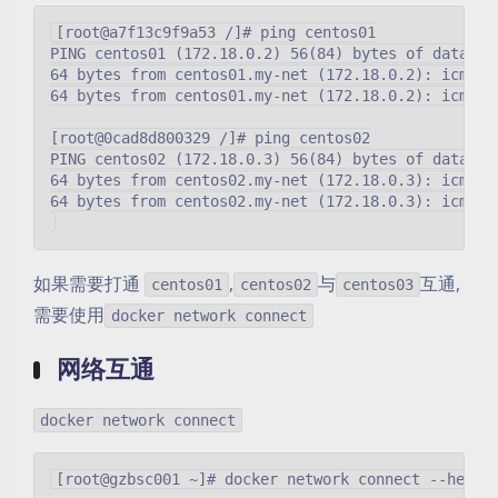
[root@a7f13c9f9a53 /]# ping centos01

PING centos01 (172.18.0.2) 56(84) bytes of data.

64 bytes from centos01.my-net (172.18.0.2): icmp_se
64 bytes from centos01.my-net (172.18.0.2): icmp_se
[root@0cad8d800329 /]# ping centos02

PING centos02 (172.18.0.3) 56(84) bytes of data.

64 bytes from centos02.my-net (172.18.0.3): icmp_se
64 bytes from centos02.my-net (172.18.0.3): icmp_se
如果需要打通
,
与
互通,
centos01
centos02
centos03
需要使用
docker network connect
网络互通
docker network connect
[root@gzbsc001 ~]# docker network connect --help
