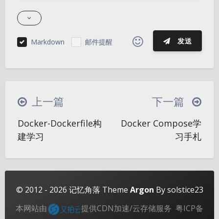
发送
Markdown
邮件提醒
|´・ω・)ノ
ヾ(≧∇≦*)ゝ
(☆ω☆)
（╯‵□′）╯︵┴─┴
￣﹃￣
(/ω＼)
上一篇
下一篇
∠( ᐛ 」∠)＿
(๑•̀ㅁ•́ฅ)
→_→
夜间模式
Docker-Dockerfile构
Docker Compose学
୧(๑•̀⌄•́๑)૭
٩(ˊᗜˋ*)و
(ノ°ο°)ノ
建学习
习手札
Sans Serif
Serif
(´இ皿இ｀)
⌇●﹏●⌇
(ฅ´ω`ฅ)
(╯°A°)╯︵○○○
φ(￣∇￣o)
浅阴影
深阴影
ヾ(´･ ･｀｡)ノ"
( ง ᵒ̌皿ᵒ̌)ง⁼³₌₃
(ó﹏ò｡)
关闭
日落
暗化
灰度
© 2012 - 2026
记忆角落
Theme
Argon
By solstice23
Σ(っ °Д °;)っ
( ,,´･ω･)ﾉ"(´っω･｀｡)
本网站由
提供CDN加速/云存储服务
粤ICP备
╮(╯▽╰)╭
o(*////▽////*)q
＞﹏＜