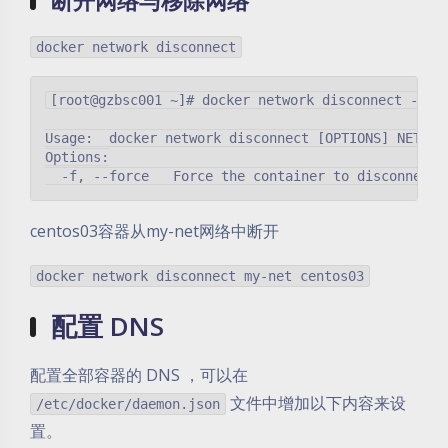
断开网络与移除网络
docker network disconnect
[root@gzbsc001 ~]# docker network disconnect --hel
Usage:  docker network disconnect [OPTIONS] NETWORK
Options:

centos03容器从my-net网络中断开
docker network disconnect my-net centos03
配置 DNS
配置全部容器的 DNS ，可以在
文件中增加以下内容来设
/etc/docker/daemon.json
置。