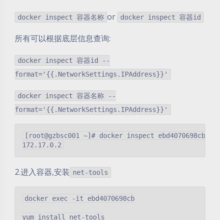
or
docker inspect 容器名称
docker inspect 容器id
所有可以根据底层信息查询:
docker inspect 容器id --
format='{{.NetworkSettings.IPAddress}}'
docker inspect 容器名称 --
format='{{.NetworkSettings.IPAddress}}'
[root@gzbsc001 ~]# docker inspect ebd4070698cb --f
2.进入容器,安装
net-tools
docker exec -it ebd4070698cb

yum install net-tools
