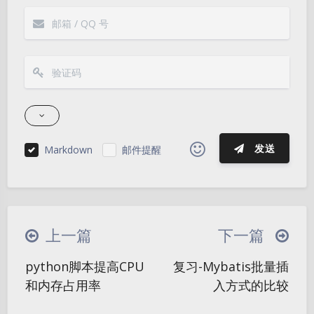
发送
Markdown
邮件提醒
|´・ω・)ノ
ヾ(≧∇≦*)ゝ
(☆ω☆)
（╯‵□′）╯︵┴─┴
￣﹃￣
(/ω＼)
上一篇
下一篇
∠( ᐛ 」∠)＿
(๑•̀ㅁ•́ฅ)
→_→
夜间模式
python脚本提高CPU
复习-Mybatis批量插
୧(๑•̀⌄•́๑)૭
٩(ˊᗜˋ*)و
(ノ°ο°)ノ
和内存占用率
入方式的比较
Sans Serif
Serif
(´இ皿இ｀)
⌇●﹏●⌇
(ฅ´ω`ฅ)