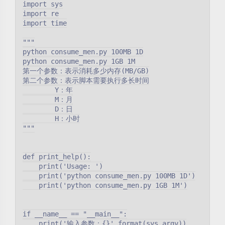
import sys

import re

import time

"""

python consume_men.py 100MB 1D

python consume_men.py 1GB 1M

第一个参数：表示消耗多少内存(MB/GB)

第二个参数：表示脚本需要执行多长时间

        Y：年

        M：月

        D：日

        H：小时

"""

def print_help():

    print('Usage: ')

    print('python consume_men.py 100MB 1D')

    print('python consume_men.py 1GB 1M')

if __name__ == "__main__":

    print('输入参数：{}'.format(sys.argv))
