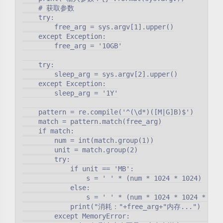
    # 获取参数

    try:

        free_arg = sys.argv[1].upper()

    except Exception:

        free_arg = '10GB'

    try:

        sleep_arg = sys.argv[2].upper()

    except Exception:

        sleep_arg = '1Y'

    pattern = re.compile('^(\d*)([M|G]B)$')

    match = pattern.match(free_arg)

    if match:

        num = int(match.group(1))

        unit = match.group(2)

        try:

            if unit == 'MB':

                s = ' ' * (num * 1024 * 1024)

            else:

                s = ' ' * (num * 1024 * 1024 * 1024
            print("消耗："+free_arg+"内存...")

        except MemoryError:
