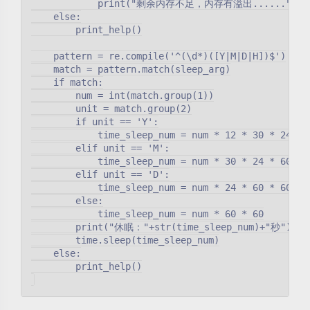
            print("剩余内存不足，内存有溢出......")

    else:

        print_help()

    pattern = re.compile('^(\d*)([Y|M|D|H])$')

    match = pattern.match(sleep_arg)

    if match:

        num = int(match.group(1))

        unit = match.group(2)

        if unit == 'Y':

            time_sleep_num = num * 12 * 30 * 24 * 6
        elif unit == 'M':

            time_sleep_num = num * 30 * 24 * 60 * 6
        elif unit == 'D':

            time_sleep_num = num * 24 * 60 * 60

        else:

            time_sleep_num = num * 60 * 60

        print("休眠："+str(time_sleep_num)+"秒")

        time.sleep(time_sleep_num)

    else:

        print_help()
